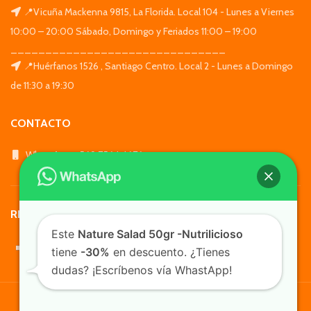
📍Vicuña Mackenna 9815, La Florida. Local 104 - Lunes a Viernes
10:00 – 20:00 Sábado, Domingo y Feriados 11:00 – 19:00
_______________________________
📍Huérfanos 1526 , Santiago Centro. Local 2 - Lunes a Domingo
de 11:30 a 19:30
CONTACTO
WhatsApp: +569 7564 4676
REDES SOCIALES
Este
Nature Salad 50gr -Nutrilicioso
tiene
-30%
en descuento. ¿Tienes
dudas? ¡Escríbenos vía WhastApp!
TusMascotas.cl