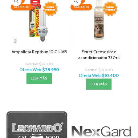
-23%
-20%
-2
AGOTADO
AGOTADO
Ampolleta Reptisun 10.0 UVB
Ferret Creme rinse
M
acondicionador 237ml
Normal
$
37.730
Oferta Web
$
28.990
Normal
$
13.000
Oferta Web
$
10.400
LEER MÁS
LEER MÁS