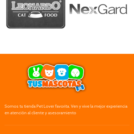
Somos tu tienda Pet Lover favorita. Ven y vive la mejor experiencia
en atención al cliente y asesoramiento