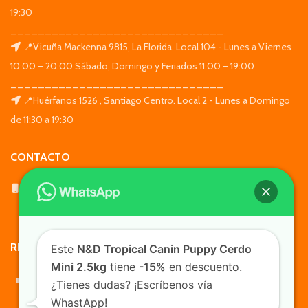
19:30
_______________________________
📍Vicuña Mackenna 9815, La Florida. Local 104 - Lunes a Viernes
10:00 – 20:00 Sábado, Domingo y Feriados 11:00 – 19:00
_______________________________
📍Huérfanos 1526 , Santiago Centro. Local 2 - Lunes a Domingo
de 11:30 a 19:30
CONTACTO
WhatsApp: +569 7564 4676
REDES SOCIALES
Este
N&D Tropical Canin Puppy Cerdo
Mini 2.5kg
tiene
-15%
en descuento.
¿Tienes dudas? ¡Escríbenos vía
WhastApp!