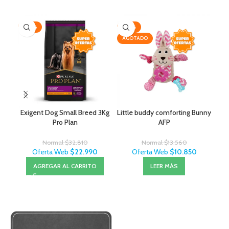
-30%
-20%
-2
AGOTADO
Exigent Dog Small Breed 3Kg
Little buddy comforting Bunny
Cep
Pro Plan
AFP
Normal
$
32.810
Normal
$
13.560
Oferta Web
$
22.990
Oferta Web
$
10.850
AGREGAR AL CARRITO
LEER MÁS