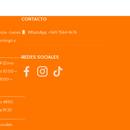
CONTACTO
ncia - Lunes
WhatsApp: +569 7564 4676
omingo y
_________
REDES SOCIALES
44 (Zona
es 10:00 –
11:00 –
_________
co 4890,
a 19:30
_________
Locales