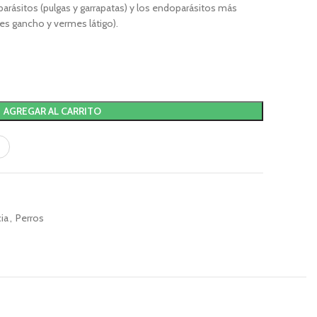
parásitos (pulgas y garrapatas) y los endoparásitos más
s gancho y vermes látigo).
AGREGAR AL CARRITO
ia
,
Perros