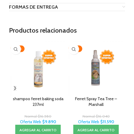
FORMAS DE ENTREGA
Productos relacionados
-40%
-28%
-2
AG
shampoo ferret baking soda
Ferret Spray Tea Tree –
237ml
Marshall
Normal
$
16.580
Normal
$
16.040
Oferta Web
$
9.890
Oferta Web
$
11.590
AGREGAR AL CARRITO
AGREGAR AL CARRITO