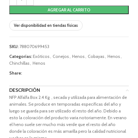
AGREGAR AL CARRITO
Ver disponibilidad en tiendas físicas
SKU:
788070699453
Categorías:
Exóticos
,
Conejos
,
Henos
,
Cobayas
,
Henos
,
Chinchillas
,
Henos
Share:
DESCRIPCIÓN
NFP Alfalfa Box 2.4 Kg , secada y utilizada para alimentación de
animales. Se produce en temporadas especificas del año y
luego se guarda para ser utilizado el resto del año. Debido a
esto la coloración del producto varia notoriamente. En verano
el heno suele ser mucho más verde que el resto del año
donde la coloración es más amarilla pero la calidad nutricional