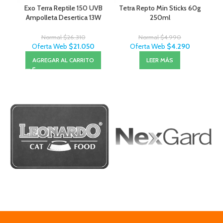
Exo Terra Reptile 150 UVB
Tetra Repto Min Sticks 60g
Ampolleta Desertica 13W
250ml
Normal
$
26.310
Normal
$
4.990
Oferta Web
$
21.050
Oferta Web
$
4.290
AGREGAR AL CARRITO
LEER MÁS