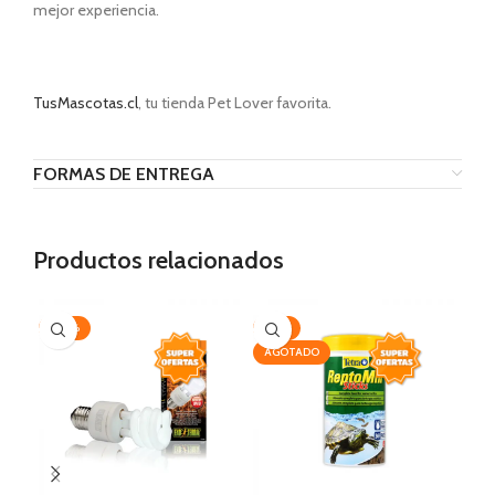
mejor experiencia.
TusMascotas.cl
, tu tienda Pet Lover favorita.
FORMAS DE ENTREGA
Productos relacionados
-20%
-14%
-1
AGOTADO
AG