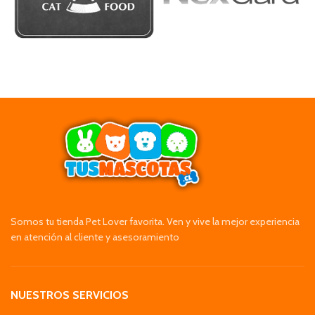
Somos tu tienda Pet Lover favorita. Ven y vive la mejor experiencia
en atención al cliente y asesoramiento
NUESTROS SERVICIOS