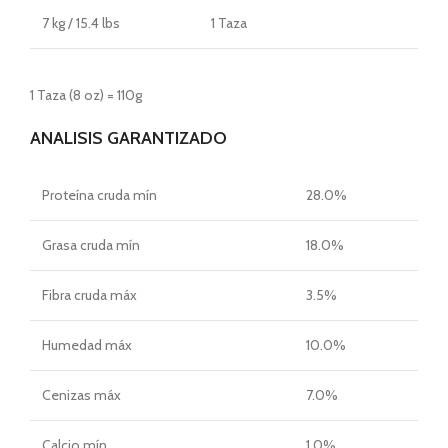
7 kg / 15.4 lbs
1 Taza
1 Taza (8 oz) = 110g
ANALISIS GARANTIZADO
Proteína cruda mín
28.0%
Grasa cruda mín
18.0%
Fibra cruda máx
3.5%
Humedad máx
10.0%
Cenizas máx
7.0%
Calcio mín
1.0%