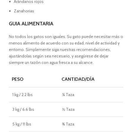
Arándanos rojos
Zanahorias
GUIA ALIMENTARIA
No todos los gatos son iguales. Su gato puede necesitar más o
menos alimento de acuerdo con su edad, nivel de actividad y
entorno. Simplemente siga nuestras recomendaciones,
ajustándolas según sea necesario, y asegúrese de dejar
siempre un tazón con agua fresca a su alcance.
PESO
CANTIDAD/DÍA
1 kg / 2.2 lbs
¼ Taza
3 kg / 6.6 lbs
½ Taza
5 kg / 11 lbs
¾ Taza