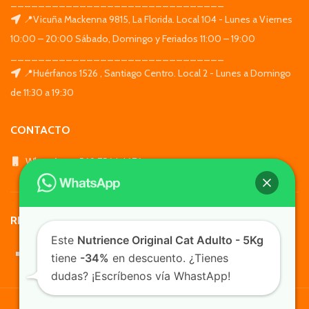
_______________________________
📍Vicuña Mackenna 9815, La Florida. Local 104 - Lunes a Viernes
10:00 – 20:00 Sábado, Domingo y Feriados 11:00 – 19:00
_______________________________
📍Huérfanos 1526 , Santiago Centro. Local 2 - Lunes a Domingo
de 11:30 a 19:30
CONTACTO
WhatsApp: +569 7564 4676
REDES SOCIALES
Este
Nutrience Original Cat Adulto - 5Kg
tiene
-34%
en descuento. ¿Tienes
dudas? ¡Escríbenos vía WhastApp!
TusMascotas.cl