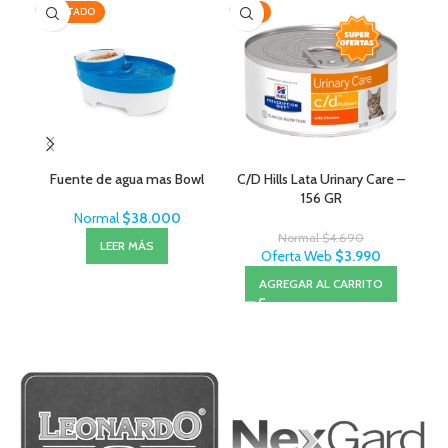
AGOTADO
-15%
-1
Fuente de agua mas Bowl
C/D Hills Lata Urinary Care –
156 GR
Normal
$
38.000
Normal
$
4.690
LEER MÁS
Oferta Web
$
3.990
AGREGAR AL CARRITO