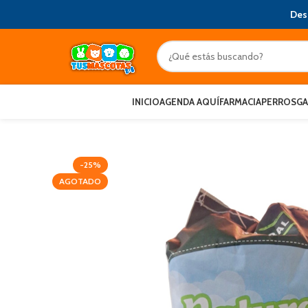
Des
INICIO
AGENDA AQUÍ
FARMACIA
PERROS
G
-25%
AGOTADO