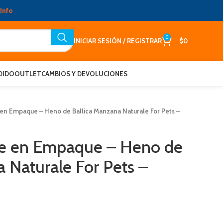
Info
0
INICIAR SESIÓN / REGISTRAR
$
0
DIDO
OUTLET
CAMBIOS Y DEVOLUCIONES
n Empaque – Heno de Ballica Manzana Naturale For Pets –
e en Empaque – Heno de
 Naturale For Pets –