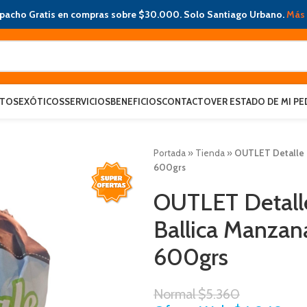
pacho Gratis en compras sobre $30.000. Solo Santiago Urbano.
Más 
ATOS
EXÓTICOS
SERVICIOS
BENEFICIOS
CONTACTO
VER ESTADO DE MI PE
Portada
»
Tienda
»
OUTLET Detalle e
600grs
OUTLET Detall
Ballica Manzana
600grs
Normal
$
5.360