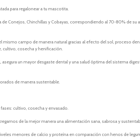
ada para regalonear a tu mascotita.
iaria de Conejos, Chinchillas y Cobayas, correspondiendo al 70-80% de su 
 el mismo campo de manera natural gracias al efecto del sol, proceso den
cultivo, cosecha y henificación.
, asegura un mayor desgaste dental y una salud óptima del sistema dige
borados de manera sustentable.
fases: cultivo, cosecha y envasado.
ntregamos de la mejor manera una alimentación sana, sabrosa y sustentabl
us niveles menores de calcio y proteína en comparación con henos de legu