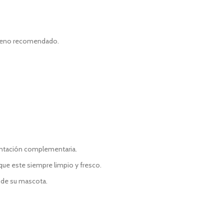
l heno recomendado.
mentación complementaria.
ue este siempre limpio y fresco.
n de su mascota.