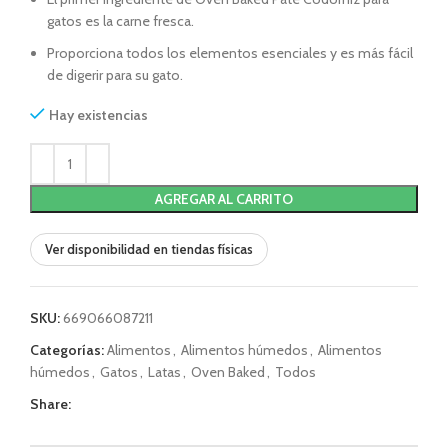
gatos es la carne fresca.
Proporciona todos los elementos esenciales y es más fácil
de digerir para su gato.
Hay existencias
AGREGAR AL CARRITO
Ver disponibilidad en tiendas físicas
SKU:
669066087211
Categorías:
Alimentos
,
Alimentos húmedos
,
Alimentos
húmedos
,
Gatos
,
Latas
,
Oven Baked
,
Todos
Share: