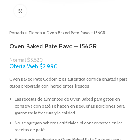
Click to enlarge
Portada
»
Tienda
»
Oven Baked Pate Pavo – 156GR
Oven Baked Pate Pavo – 156GR
Normal
$
3.520
Oferta Web
$
2.990
Oven Baked Pate Codorniz es autentica comida enlatada para
gatos preparada con ingredientes frescos
Las recetas de alimentos de Oven Baked para gatos en
conserva con paté se hacen en pequeñas porciones para
garantizar la frescura y la calidad..
No se agregan sabores artificiales ni conservantes en las
recetas de paté.
El primer ingrediente de Oven Baked Pate Codorniz para