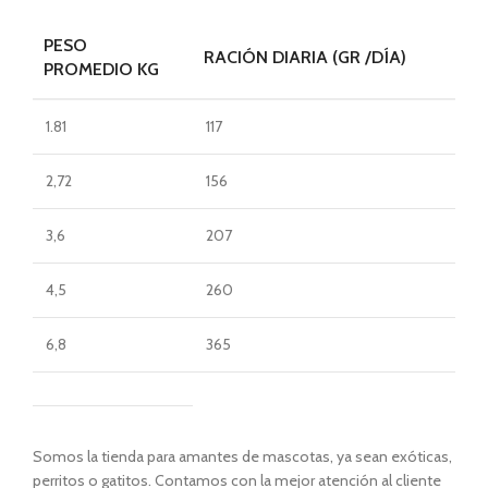
PESO
RACIÓN DIARIA (GR /DÍA)
PROMEDIO KG
1.81
117
2,72
156
3,6
207
4,5
260
6,8
365
Somos la tienda para amantes de mascotas, ya sean exóticas,
perritos o gatitos. Contamos con la mejor atención al cliente