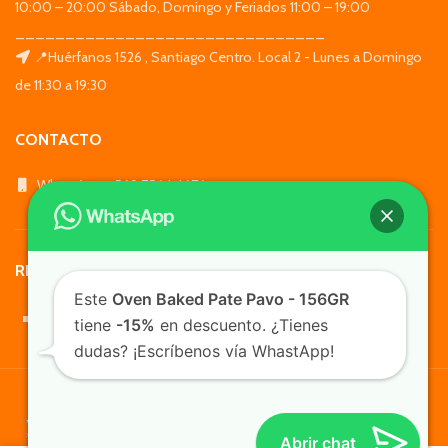
10:00 – 20:00 Sábado, Domingo y Feriados 11:00 – 19:00
_______________________________
📍Huérfanos 1526 , Santiago Centro. Local 2 - Lunes a Domingo
de 11:30 a 19:30
CONTACTO
WhatsApp: +569 7564 4676
REDES SOCIALES
Este
Oven Baked Pate Pavo - 156GR
tiene
-15%
en descuento. ¿Tienes
dudas? ¡Escríbenos vía WhastApp!
TusMascotas.cl
Abrir chat