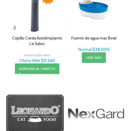
Cepillo Cerda Autolimpiante
Fuente de agua mas Bowl
Pr
Le Salon
Normal
$
38.000
Normal
$
17.480
LEER MÁS
Oferta Web
$
11.360
AGREGAR AL CARRITO