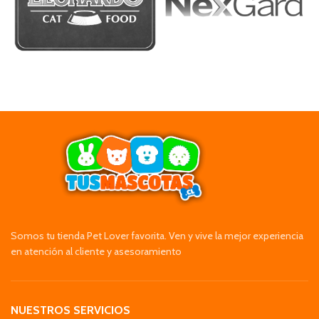
Somos tu tienda Pet Lover favorita. Ven y vive la mejor experiencia
en atención al cliente y asesoramiento
NUESTROS SERVICIOS