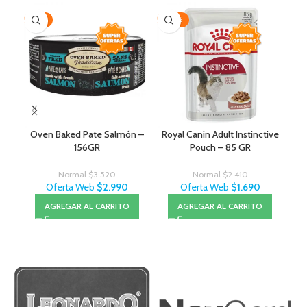
-15%
-30%
-1
Oven Baked Pate Salmón –
Royal Canin Adult Instinctive
156GR
Pouch – 85 GR
Normal
$
3.520
Normal
$
2.410
Oferta Web
$
2.990
Oferta Web
$
1.690
AGREGAR AL CARRITO
AGREGAR AL CARRITO