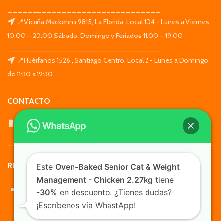
_______________________________
📍Vicuña Mackenna 9815, La Florida. Local 104 - Lunes a Viernes
10:00 – 20:00 Sábado, Domingo y Feriados 11:00 – 19:00
_______________________________
📍Huérfanos 1526 , Santiago Centro. Local 2 - Lunes a Domingo
de 11:30 a 19:30
CONTACTO
WhatsApp: +569 7564 4676
REDES SOCIALES
Este
Oven-Baked Senior Cat & Weight
Management - Chicken 2.27kg
tiene
-30%
en descuento. ¿Tienes dudas?
¡Escríbenos vía WhastApp!
TusMascotas.cl