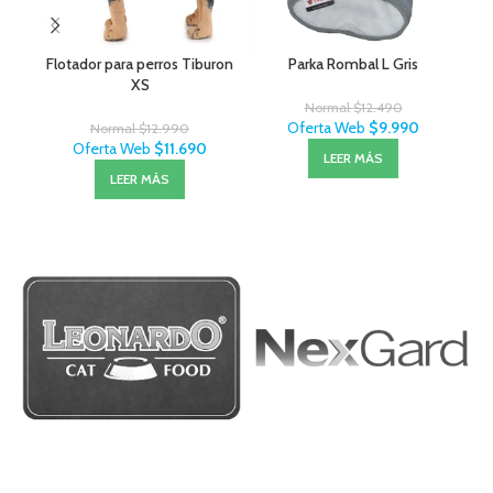
Flotador para perros Tiburon
Parka Rombal L Gris
Ru
XS
Normal
$
12.490
Oferta Web
$
9.990
Normal
$
12.990
Oferta Web
$
11.690
LEER MÁS
LEER MÁS