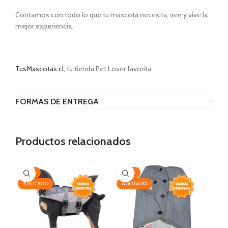
Contamos con todo lo que tu mascota necesita, ven y vive la
mejor experiencia.
TusMascotas.cl
, tu tienda Pet Lover favorita.
FORMAS DE ENTREGA
Productos relacionados
-10%
-20%
-1
AGOTADO
AGOTADO
AG