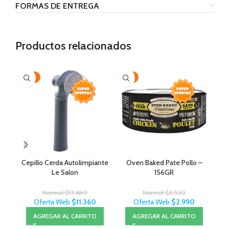
FORMAS DE ENTREGA
Productos relacionados
-35%
-15%
-2
Cepillo Cerda Autolimpiante
Oven Baked Pate Pollo –
J
Le Salon
156GR
Normal
$
17.480
Normal
$
3.520
Oferta Web
$
11.360
Oferta Web
$
2.990
AGREGAR AL CARRITO
AGREGAR AL CARRITO