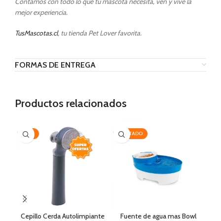
Contamos con todo lo que tu mascota necesita, ven y vive la
mejor experiencia.
TusMascotas.cl
, tu tienda Pet Lover favorita.
FORMAS DE ENTREGA
Productos relacionados
-35%
AGOTADO
-2
Cepillo Cerda Autolimpiante
Fuente de agua mas Bowl
Ov