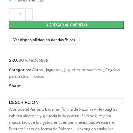
Hay existencias
AGREGAR AL CARRITO
Ver disponibilidad en tiendas físicas
SKU:
807648065886
Categorías:
Gatos
,
Juguetes
,
Juguetes Interactivos
,
Regalos
para Gatos
,
Todos
Share:
DESCRIPCIÓN
¡Conoce el Puntero Laser en forma de Paloma – Hexbug! Su
cabeza aleatoria y giratoria brilla con un láser seguro para
mascotas que los gatos encuentran irresistible. ¡Prepara el
Puntero Laser en forma de Paloma – Hexbug en cualquier