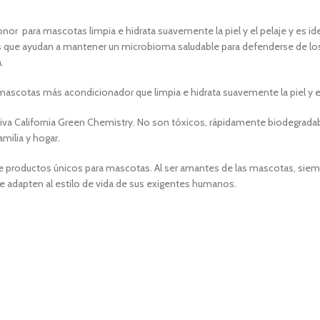
r para mascotas limpia e hidrata suavemente la piel y el pelaje y es id
os que ayudan a mantener un microbioma saludable para defenderse de lo
.
scotas más acondicionador que limpia e hidrata suavemente la piel y el 
ativa California Green Chemistry. No son tóxicos, rápidamente biodegradab
milia y hogar.
 productos únicos para mascotas. Al ser amantes de las mascotas, siemp
 se adapten al estilo de vida de sus exigentes humanos.