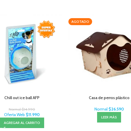
AGOTADO
Chill out ice ball AFP
Casa de perros plástico
Normal
$
26.590
Normal
$
14.990
Oferta Web
$
11.990
LEER MÁS
AGREGAR AL CARRITO