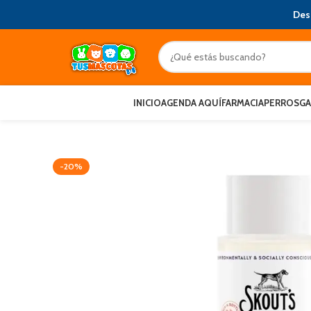
Des
INICIO
AGENDA AQUÍ
FARMACIA
PERROS
G
-20%