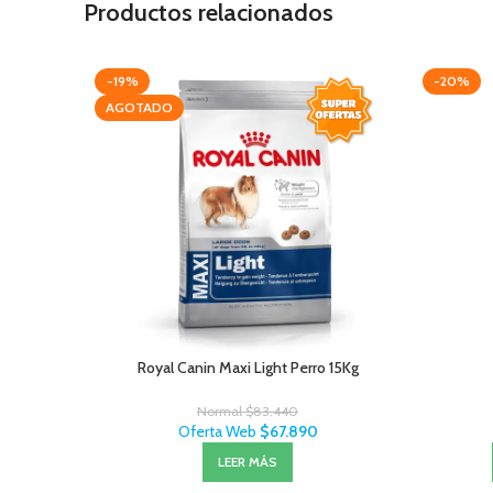
Productos relacionados
-19%
-20%
AGOTADO
Royal Canin Maxi Light Perro 15Kg
Normal
$
83.440
Oferta Web
$
67.890
LEER MÁS