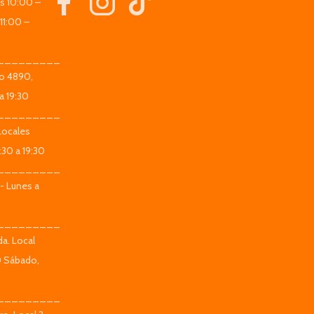
es 10:00 –
11:00 –
_________
co 4890,
a 19:30
_________
Locales
:30 a 19:30
_________
 - Lunes a
_________
da. Local
0 Sábado,
_________