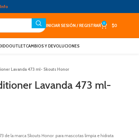
Info
0
INICIAR SESIÓN / REGISTRAR
$
0
DIDO
OUTLET
CAMBIOS Y DEVOLUCIONES
oner Lavanda 473 ml- Skouts Honor
tioner Lavanda 473 ml-
 de la marca Skouts Honor para mascotas limpia e hidrata