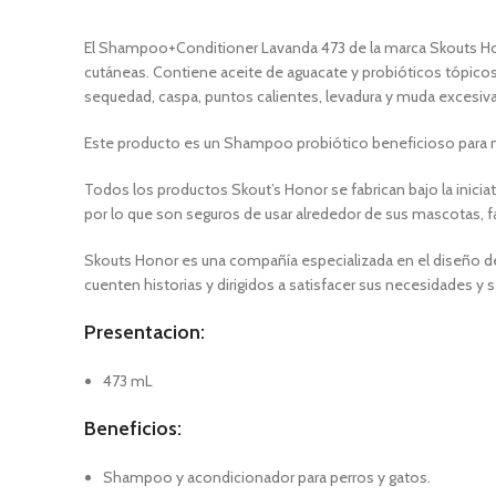
El Shampoo+Conditioner Lavanda 473 de la marca Skouts Hono
cutáneas. Contiene aceite de aguacate y probióticos tópic
sequedad, caspa, puntos calientes, levadura y muda excesiva
Este producto es un Shampoo probiótico beneficioso para ma
Todos los productos Skout’s Honor se fabrican bajo la inici
por lo que son seguros de usar alrededor de sus mascotas, fa
Skouts Honor es una compañía especializada en el diseño de
cuenten historias y dirigidos a satisfacer sus necesidades y
Presentacion:
473 mL
Beneficios:
Shampoo y acondicionador para perros y gatos.