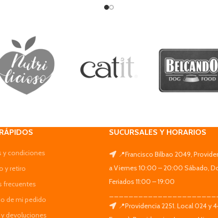
 RÁPIDOS
SUCURSALES Y HORARIOS
 y condiciones
📍Francisco Bilbao 2049, Provide
a Viernes 10:00 – 20:00 Sábado, D
 y retiro
Feriados 11:00 – 19:00
s frecuentes
______________________
do de mi pedido
📍Providencia 2251. Local 024 y 
y devoluciones