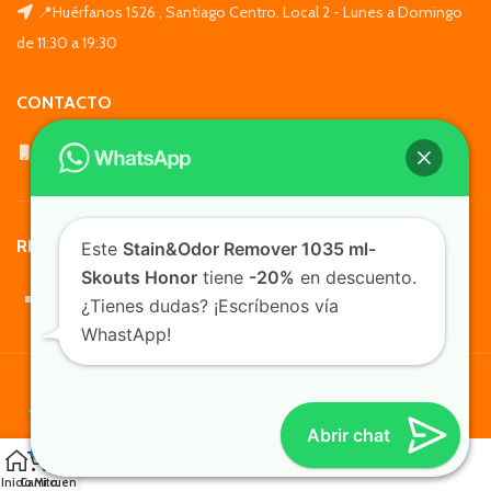
📍Huérfanos 1526 , Santiago Centro. Local 2 - Lunes a Domingo
de 11:30 a 19:30
CONTACTO
WhatsApp: +569 7564 4676
REDES SOCIALES
Este
Stain&Odor Remover 1035 ml-
Skouts Honor
tiene
-20%
en descuento.
¿Tienes dudas? ¡Escríbenos vía
WhastApp!
TusMascotas.cl
Abrir chat
0
Inicio
Carrito
Mi cuenta