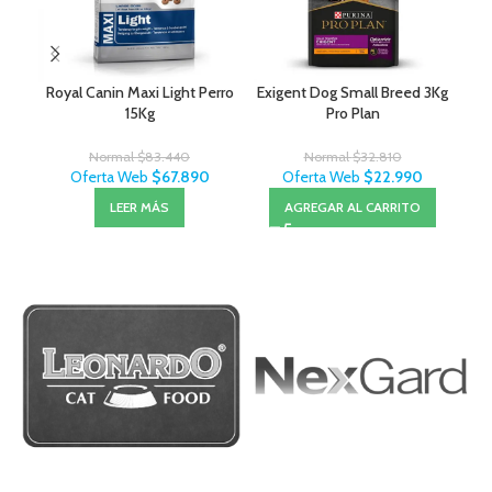
Royal Canin Maxi Light Perro
Exigent Dog Small Breed 3Kg
Cep
15Kg
Pro Plan
Normal
$
83.440
Normal
$
32.810
Oferta Web
$
67.890
Oferta Web
$
22.990
LEER MÁS
AGREGAR AL CARRITO