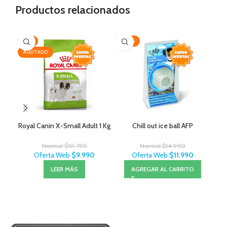
Productos relacionados
-7%
-20%
AG
AGOTADO
Royal Canin X-Small Adult 1 Kg
Chill out ice ball AFP
Normal
$
10.750
Normal
$
14.990
Oferta Web
$
9.990
Oferta Web
$
11.990
LEER MÁS
AGREGAR AL CARRITO