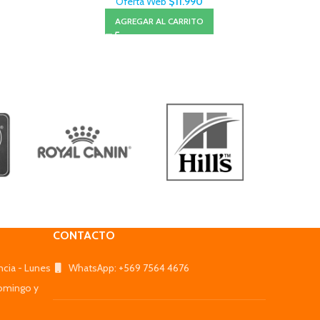
Oferta Web
$
11.990
AGREGAR AL CARRITO
CONTACTO
ncia - Lunes
WhatsApp: +569 7564 4676
omingo y