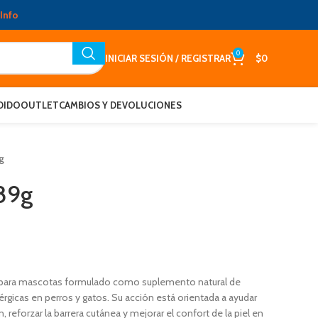
Info
0
INICIAR SESIÓN / REGISTRAR
$
0
DIDO
OUTLET
CAMBIOS Y DEVOLUCIONES
g
189g
co para mascotas formulado como suplemento natural de
rgicas en perros y gatos. Su acción está orientada a ayudar
n, reforzar la barrera cutánea y mejorar el confort de la piel en