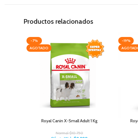
Productos relacionados
-7%
-19%
AGOTADO
AGOTAD
Royal Canin X-Small Adult 1 Kg
Roya
Normal
$
10.750