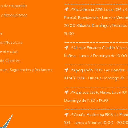
______________________
do de mi pedido
📍Providencia 2251. Local 024 y 
y devoluciones
Franca), Providencia - Lunes a Viern
20:00 Sábado, Domingo y Feriados 
os
19:00
______________________
Con Nosotros
📍Alcalde Eduardo Castillo Velas
de atención
Ñuñoa - Lunes a Domingo de 10:00 
de Clientes
______________________
iones, Sugerencias y Reclamos
📍Apoquindo 7935, Las Condes. 
102A Y 103A - Lunes a Domingo de 11
______________________
📍Pajaritos 2356, Maipú. Local 101
Domingo de 11:30 a 19:30
______________________
📍Vicuña Mackenna 9815, La Flori
104 - Lunes a Viernes 10:00 – 20:0