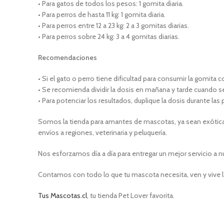
• Para gatos de todos los pesos: 1 gomita diaria.
• Para perros de hasta 11 kg: 1 gomita diaria.
• Para perros entre 12 a 23 kg: 2 a 3 gomitas diarias.
• Para perros sobre 24 kg: 3 a 4 gomitas diarias.
Recomendaciones
• Si el gato o perro tiene dificultad para consumir la gomita
• Se recomienda dividir la dosis en mañana y tarde cuando s
• Para potenciar los resultados, duplique la dosis durante la
Somos la tienda para amantes de mascotas, ya sean exóticas
envíos a regiones, veterinaria y peluquería.
Nos esforzamos día a día para entregar un mejor servicio a n
Contamos con todo lo que tu mascota necesita, ven y vive l
Tus Mascotas.cl
, tu tienda Pet Lover favorita.