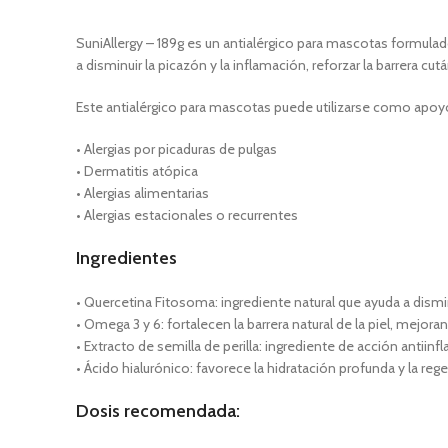
SuniAllergy – 189g es un antialérgico para mascotas formula
a disminuir la picazón y la inflamación, reforzar la barrera c
Este antialérgico para mascotas puede utilizarse como apoy
• Alergias por picaduras de pulgas
• Dermatitis atópica
• Alergias alimentarias
• Alergias estacionales o recurrentes
Ingredientes
• Quercetina Fitosoma: ingrediente natural que ayuda a disminui
• Omega 3 y 6: fortalecen la barrera natural de la piel, mejora
• Extracto de semilla de perilla: ingrediente de acción antiinf
• Ácido hialurónico: favorece la hidratación profunda y la re
Dosis recomendada: