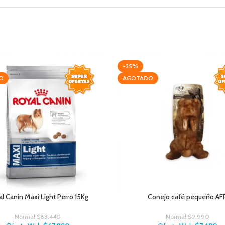
-25%
O
AGOTADO
l Canin Maxi Light Perro 15Kg
Conejo café pequeño AF
Normal
$
83.440
Normal
$
9.990