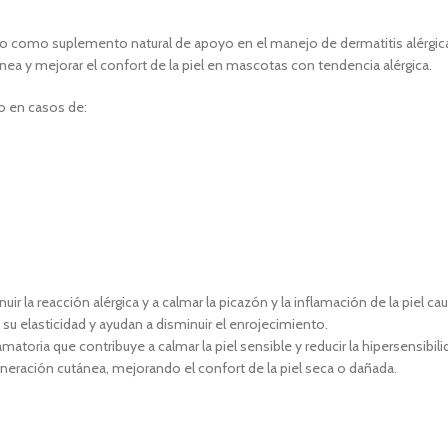
do como suplemento natural de apoyo en el manejo de dermatitis alérgica
utánea y mejorar el confort de la piel en mascotas con tendencia alérgica.
o en casos de:
r la reacción alérgica y a calmar la picazón y la inflamación de la piel cau
n su elasticidad y ayudan a disminuir el enrojecimiento.
lamatoria que contribuye a calmar la piel sensible y reducir la hipersensibil
generación cutánea, mejorando el confort de la piel seca o dañada.