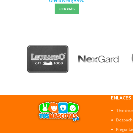
Oferta Web
$
9.990
LEER MÁS
ENLACES
Términos
Despacho
Pregunta