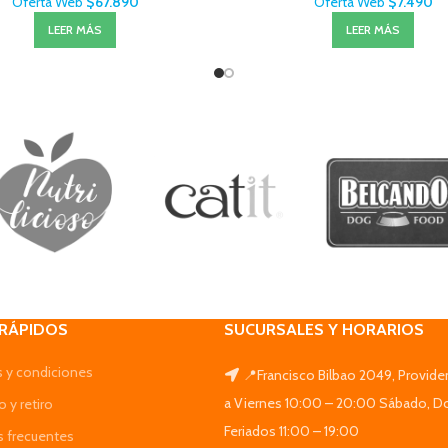
Oferta Web
$
67.890
Oferta Web
$
7.490
LEER MÁS
LEER MÁS
 RÁPIDOS
SUCURSALES Y HORARIOS
 y condiciones
📍Francisco Bilbao 2049, Provide
a Viernes 10:00 – 20:00 Sábado, D
 y retiro
Feriados 11:00 – 19:00
s frecuentes