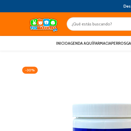
Des
INICIO
AGENDA AQUÍ
FARMACIA
PERROS
G
-30%