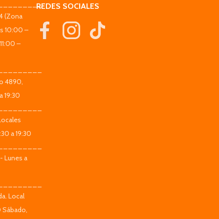
_________
REDES SOCIALES
44 (Zona
es 10:00 –
11:00 –
_________
co 4890,
a 19:30
_________
Locales
:30 a 19:30
_________
 - Lunes a
_________
da. Local
0 Sábado,