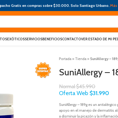
pacho Gratis en compras sobre $30.000. Solo Santiago Urbano.
Más 
ATOS
EXÓTICOS
SERVICIOS
BENEFICIOS
CONTACTO
VER ESTADO DE MI PE
Portada
»
Tienda
»
SuniAllergy – 189
SuniAllergy – 
Normal
$
45.990
Oferta Web
$
31.990
SuniAllergy – 189g es un antialérgi
apoyo en el manejo de dermatitis alé
a disminuir la picazón y la inflamació