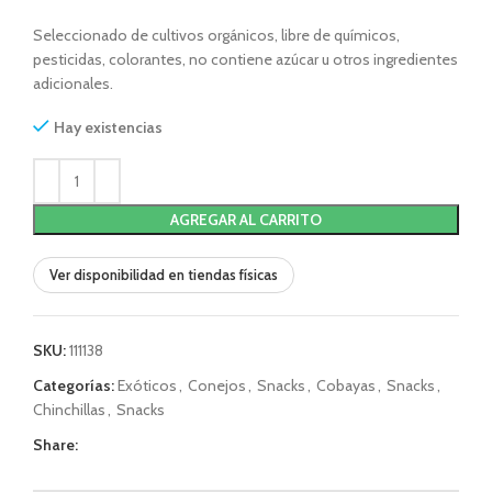
Seleccionado de cultivos orgánicos, libre de químicos,
pesticidas, colorantes, no contiene azúcar u otros ingredientes
adicionales.
Hay existencias
AGREGAR AL CARRITO
Ver disponibilidad en tiendas físicas
SKU:
111138
Categorías:
Exóticos
,
Conejos
,
Snacks
,
Cobayas
,
Snacks
,
Chinchillas
,
Snacks
Share: