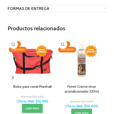
FORMAS DE ENTREGA
Productos relacionados
-20%
-20%
-2
AGOTADO
AGOTADO
Bolso para corral Marshall
Ferret Creme rinse
Maz
acondicionador 237ml
Normal
$
21.240
Oferta Web
$
16.990
Normal
$
13.000
Oferta Web
$
10.400
LEER MÁS
LEER MÁS