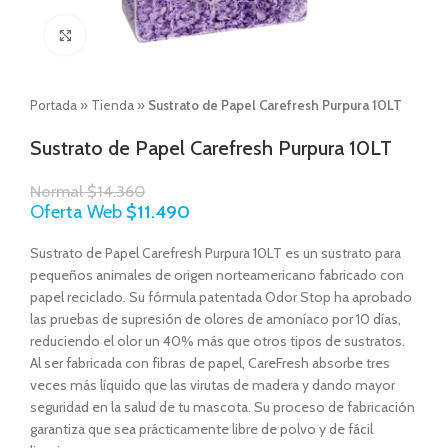
Click to enlarge
Portada
»
Tienda
»
Sustrato de Papel Carefresh Purpura 10LT
Sustrato de Papel Carefresh Purpura 10LT
Normal
$
14.360
Oferta Web
$
11.490
Sustrato de Papel Carefresh Purpura 10LT es un sustrato para
pequeños animales de origen norteamericano fabricado con
papel reciclado. Su fórmula patentada Odor Stop ha aprobado
las pruebas de supresión de olores de amoníaco por 10 días,
reduciendo el olor un 40% más que otros tipos de sustratos.
Al ser fabricada con fibras de papel, CareFresh absorbe tres
veces más líquido que las virutas de madera y dando mayor
seguridad en la salud de tu mascota. Su proceso de fabricación
garantiza que sea prácticamente libre de polvo y de fácil