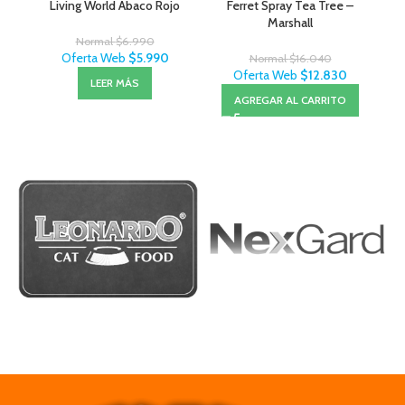
Living World Abaco Rojo
Ferret Spray Tea Tree –
Maz
Marshall
Normal
$
6.990
Oferta Web
$
5.990
Normal
$
16.040
Oferta Web
$
12.830
LEER MÁS
AGREGAR AL CARRITO