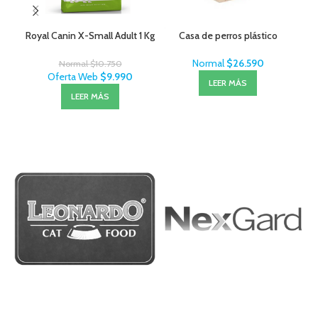
Royal Canin X-Small Adult 1 Kg
Casa de perros plástico
J
Normal
$
26.590
Normal
$
10.750
Oferta Web
$
9.990
LEER MÁS
LEER MÁS