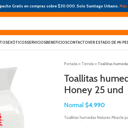
pacho Gratis en compras sobre $30.000. Solo Santiago Urbano.
Más 
ATOS
EXÓTICOS
SERVICIOS
BENEFICIOS
CONTACTO
VER ESTADO DE MI PE
Portada
»
Tienda
»
Toallitas humeda
Toallitas hume
Honey 25 und
Normal
$
4.990
Toallitas humedas Natures Miracle pa