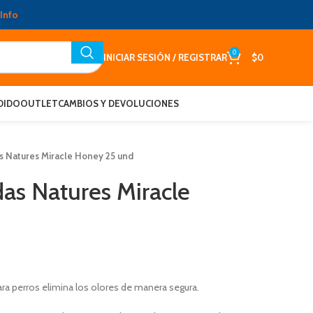
Info
0
INICIAR SESIÓN / REGISTRAR
$
0
DIDO
OUTLET
CAMBIOS Y DEVOLUCIONES
s Natures Miracle Honey 25 und
das Natures Miracle
ra perros elimina los olores de manera segura.