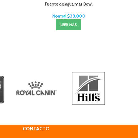
Fuente de agua mas Bowl
Mono Pr
Normal
$
38.000
LEER MÁS
CONTACTO