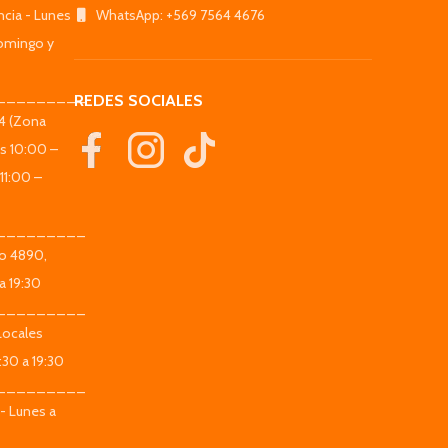
ncia - Lunes
WhatsApp: +569 7564 4676
omingo y
_________
REDES SOCIALES
44 (Zona
es 10:00 –
11:00 –
_________
co 4890,
a 19:30
_________
Locales
:30 a 19:30
_________
 - Lunes a