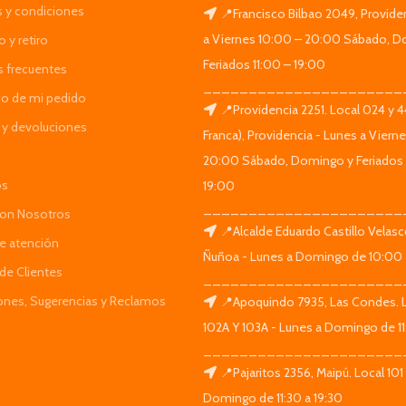
 y condiciones
📍Francisco Bilbao 2049, Provide
a Viernes 10:00 – 20:00 Sábado, D
 y retiro
Feriados 11:00 – 19:00
s frecuentes
______________________
do de mi pedido
📍Providencia 2251. Local 024 y 
y devoluciones
Franca), Providencia - Lunes a Viern
20:00 Sábado, Domingo y Feriados 
os
19:00
______________________
Con Nosotros
📍Alcalde Eduardo Castillo Velas
de atención
Ñuñoa - Lunes a Domingo de 10:00 
de Clientes
______________________
iones, Sugerencias y Reclamos
📍Apoquindo 7935, Las Condes. 
102A Y 103A - Lunes a Domingo de 11
______________________
📍Pajaritos 2356, Maipú. Local 101
Domingo de 11:30 a 19:30