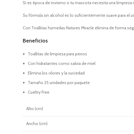
Si es época de invierno o tu mascota necesita una limpieza r
Su fórmula sin alcohol es lo suficientemente suave para el uso
Con Toallitas humedas Natures Miracle elimina de forma segur
Beneficios
Toallitas de limpieza para perros
Con hidratantes como salvia de miel
Elimina los olores y la suciedad
Tamaño 25 unidades por paquete
Cueltry Free
Alto (cm)
Ancho (cm)