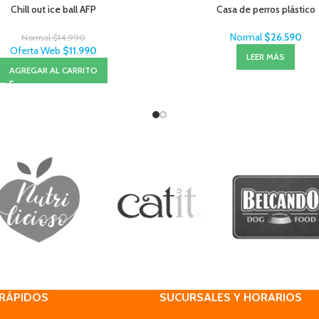
Chill out ice ball AFP
Casa de perros plástico
Normal
$
26.590
Normal
$
14.990
Oferta Web
$
11.990
LEER MÁS
AGREGAR AL CARRITO
 RÁPIDOS
SUCURSALES Y HORARIOS