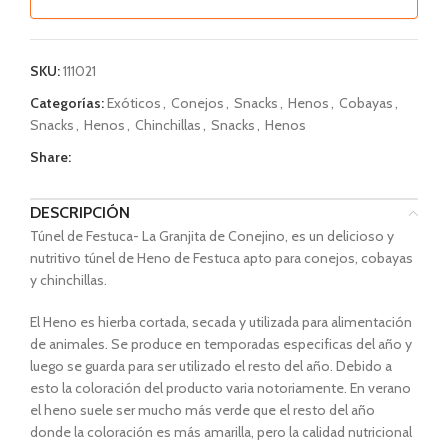
SKU:
111021
Categorías:
Exóticos
,
Conejos
,
Snacks
,
Henos
,
Cobayas
,
Snacks
,
Henos
,
Chinchillas
,
Snacks
,
Henos
Share:
DESCRIPCIÓN
Túnel de Festuca- La Granjita de Conejino, es un delicioso y
nutritivo túnel de Heno de Festuca apto para conejos, cobayas
y chinchillas.
El Heno es hierba cortada, secada y utilizada para alimentación
de animales. Se produce en temporadas especificas del año y
luego se guarda para ser utilizado el resto del año. Debido a
esto la coloración del producto varia notoriamente. En verano
el heno suele ser mucho más verde que el resto del año
donde la coloración es más amarilla, pero la calidad nutricional