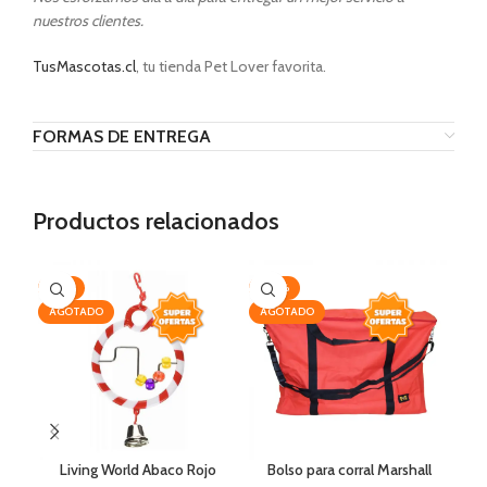
nuestros clientes.
TusMascotas.cl
, tu tienda Pet Lover favorita.
FORMAS DE ENTREGA
Productos relacionados
-14%
-20%
-2
AGOTADO
AGOTADO
Living World Abaco Rojo
Bolso para corral Marshall