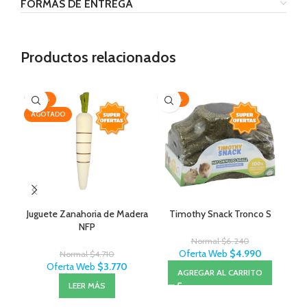
FORMAS DE ENTREGA
Productos relacionados
-20%
-20%
-2
AGOTADO
Juguete Zanahoria de Madera
Timothy Snack Tronco S
Ti
NFP
Normal
$
6.240
Oferta Web
$
4.990
Normal
$
4.710
Oferta Web
$
3.770
AGREGAR AL CARRITO
LEER MÁS