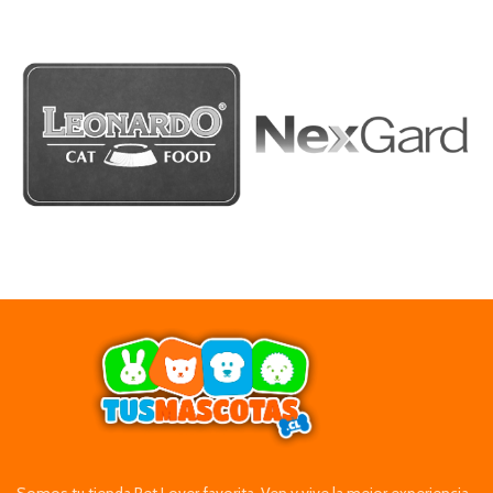
Somos tu tienda Pet Lover favorita. Ven y vive la mejor experiencia