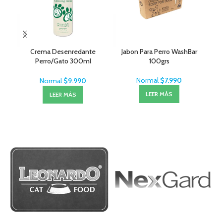
Crema Desenredante
Jabon Para Perro WashBar
Mon
Perro/Gato 300ml
100grs
MenForSan
Normal
$
7.990
Normal
$
9.990
LEER MÁS
LEER MÁS