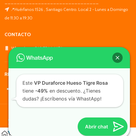
_______________________________
📍Huérfanos 1526 , Santiago Centro. Local 2 - Lunes a Domingo
de 11:30 a 19:30
CONTACTO
WhatsApp: +569 7564 4676
REDES SOCIALES
Este
VP Duraforce Hueso Tigre Rosa
tiene
-49%
en descuento. ¿Tienes
dudas? ¡Escríbenos vía WhastApp!
TusMascotas.cl
Abrir chat
0