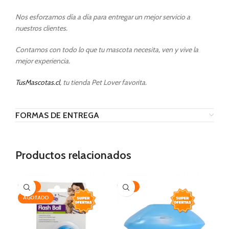
Nos esforzamos día a día para entregar un mejor servicio a
nuestros clientes.
Contamos con todo lo que tu mascota necesita, ven y vive la
mejor experiencia.
TusMascotas.cl
, tu tienda Pet Lover favorita.
FORMAS DE ENTREGA
Productos relacionados
-32%
-54%
-3
AGOTADO
AG