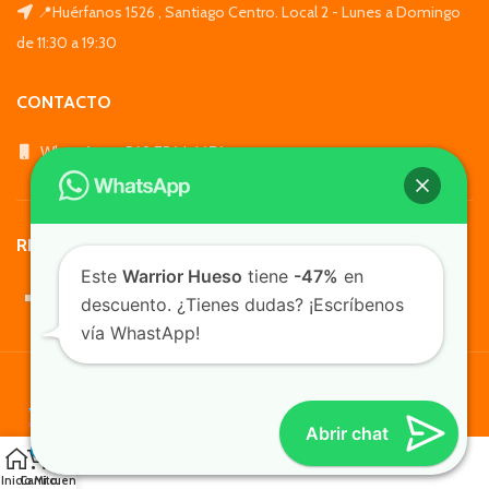
📍Huérfanos 1526 , Santiago Centro. Local 2 - Lunes a Domingo
de 11:30 a 19:30
CONTACTO
WhatsApp: +569 7564 4676
REDES SOCIALES
Este
Warrior Hueso
tiene
-47%
en
descuento. ¿Tienes dudas? ¡Escríbenos
vía WhastApp!
TusMascotas.cl
Abrir chat
0
Inicio
Carrito
Mi cuenta