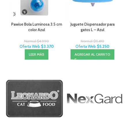
Pawise Bola Luminosa 3.5 cm
Juguete Dispensador para
color Azul
gatos L – Azul
Normal
$
4.990
Normal
$
11.410
Oferta Web
$
3.370
Oferta Web
$
5.250
LEER MÁS
AGREGAR AL CARRITO