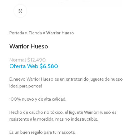
Click to enlarge
Portada
»
Tienda
»
Warrior Hueso
Warrior Hueso
Normal
$
12.490
Oferta Web
$
6.580
El nuevo Warrior Hueso es un entretenido juguete de hueso
ideal para perros!
100% nuevo y de alta calidad.
Hecho de caucho no tóxico, el Juguete Warrior Hueso es
resistente a la mordida. mas no indestructible.
Es un buen regalo para tu mascota.