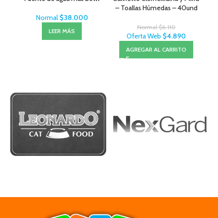
– Toallas Húmedas – 40und
Normal
$
38.000
Normal
$
6.110
LEER MÁS
Oferta Web
$
4.890
AGREGAR AL CARRITO