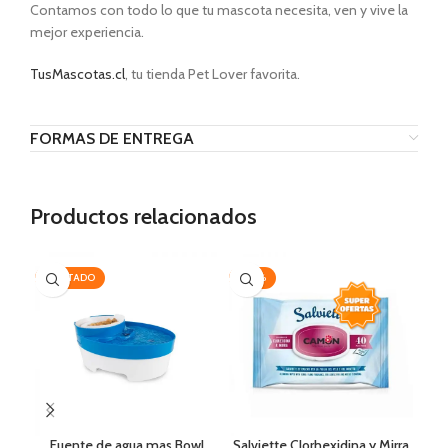
Contamos con todo lo que tu mascota necesita, ven y vive la
mejor experiencia.
TusMascotas.cl
, tu tienda Pet Lover favorita.
FORMAS DE ENTREGA
Productos relacionados
AGOTADO
-20%
-1
Fuente de agua mas Bowl
Salviette Clorhexidina y Mirra
Ov