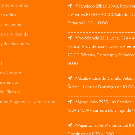
 y condiciones
📍Francisco Bilbao 2049, Provide
a Viernes 10:00 – 20:00 Sábado, D
 y retiro
Feriados 11:00 – 19:00
s frecuentes
______________________
do de mi pedido
📍Providencia 2251. Local 024 y 
y devoluciones
Franca), Providencia - Lunes a Viern
20:00 Sábado, Domingo y Feriados 
os
19:00
______________________
Con Nosotros
📍Alcalde Eduardo Castillo Velas
de atención
Ñuñoa - Lunes a Domingo de 10:00 
de Clientes
______________________
iones, Sugerencias y Reclamos
📍Apoquindo 7935, Las Condes. 
102A Y 103A - Lunes a Domingo de 11
______________________
📍Pajaritos 2356, Maipú. Local 101
Domingo de 11:30 a 19:30