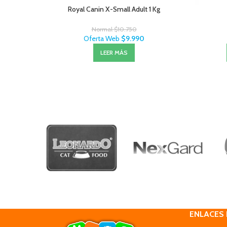
Royal Canin X-Small Adult 1 Kg
Normal
$
10.750
Oferta Web
$
9.990
LEER MÁS
ENLACES