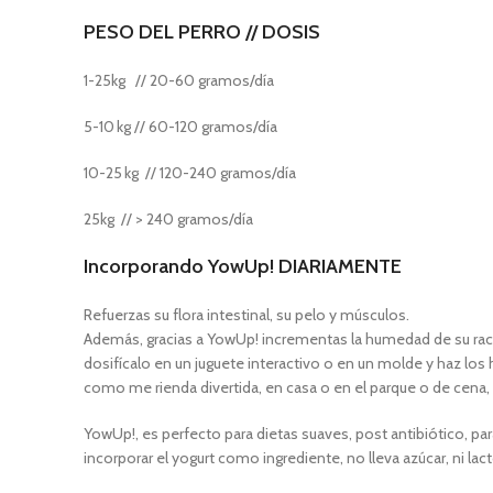
PESO DEL PERRO // DOSIS
1-25kg // 20-60 gramos/día
5-10 kg // 60-120 gramos/día
10-25 kg // 120-240 gramos/día
25kg // > 240 gramos/día
Incorporando YowUp! DIARIAMENTE
Refuerzas su flora intestinal, su pelo y músculos.
Además, gracias a YowUp! incrementas la humedad de su raci
dosifícalo en un juguete interactivo o en un molde y haz los
como me rienda divertida, en casa o en el parque o de cena
YowUp!, es perfecto para dietas suaves, post antibiótico, par
incorporar el yogurt como ingrediente, no lleva azúcar, ni la