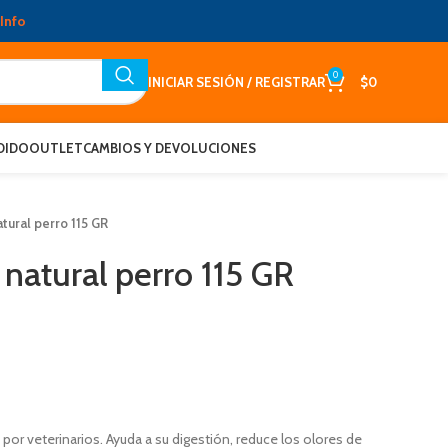
Info
0
INICIAR SESIÓN / REGISTRAR
$
0
DIDO
OUTLET
CAMBIOS Y DEVOLUCIONES
tural perro 115 GR
natural perro 115 GR
 por veterinarios. Ayuda a su digestión, reduce los olores de