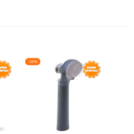
-35%
-20%
AGOTAD