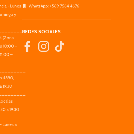
ncia - Lunes
WhatsApp: +569 7564 4676
omingo y
_________
REDES SOCIALES
44 (Zona
es 10:00 –
11:00 –
_________
co 4890,
a 19:30
_________
Locales
:30 a 19:30
_________
 - Lunes a