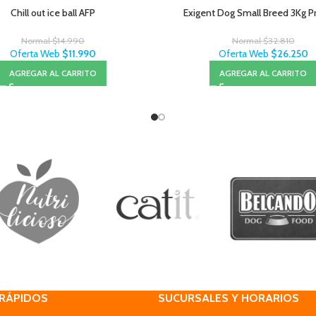
Chill out ice ball AFP
Exigent Dog Small Breed 3Kg P
Normal
$
14.990
Normal
$
32.810
Oferta Web
$
11.990
Oferta Web
$
26.250
AGREGAR AL CARRITO
AGREGAR AL CARRITO
 RÁPIDOS
SUCURSALES Y HORARIOS