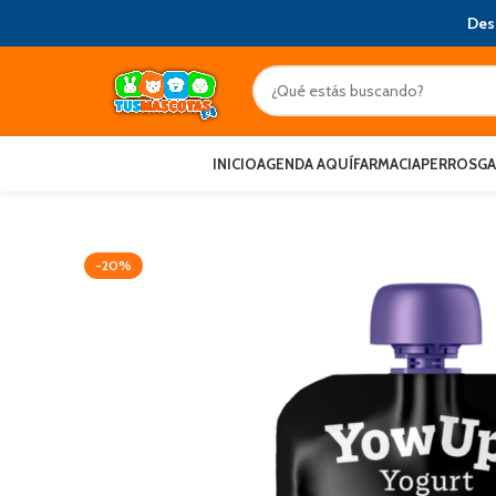
Des
INICIO
AGENDA AQUÍ
FARMACIA
PERROS
G
-20%