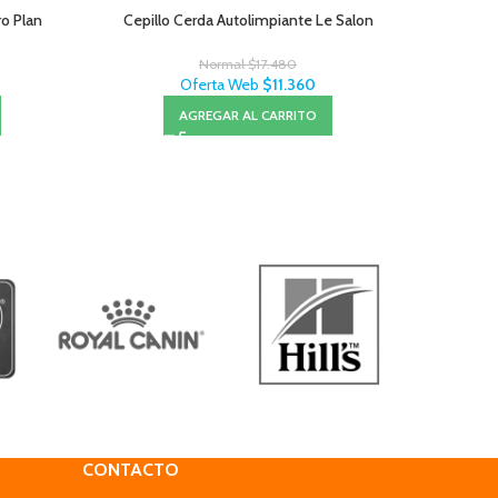
ro Plan
Cepillo Cerda Autolimpiante Le Salon
Pro Plan P
Normal
$
17.480
Oferta Web
$
11.360
AGREGAR AL CARRITO
CONTACTO