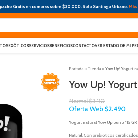
pacho Gratis en compras sobre $30.000. Solo Santiago Urbano.
Más 
ATOS
EXÓTICOS
SERVICIOS
BENEFICIOS
CONTACTO
VER ESTADO DE MI PE
Portada
»
Tienda
»
Yow Up! Yogurt na
Yow Up! Yogurt 
Normal
$
3.110
Oferta Web
$
2.490
Yogurt natural Yow Up perro 115 GR
Natural. Con prebióticos certificados