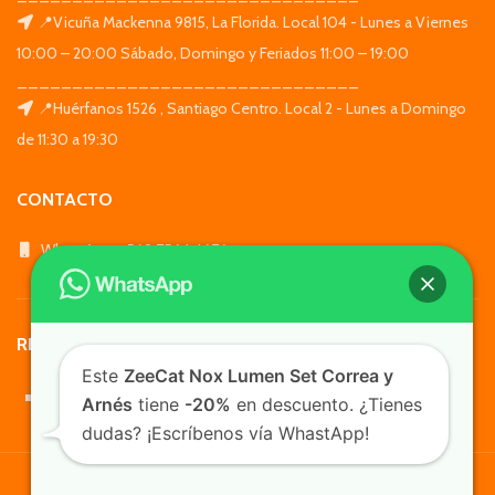
📍Vicuña Mackenna 9815, La Florida. Local 104 - Lunes a Viernes
10:00 – 20:00 Sábado, Domingo y Feriados 11:00 – 19:00
_______________________________
📍Huérfanos 1526 , Santiago Centro. Local 2 - Lunes a Domingo
de 11:30 a 19:30
CONTACTO
WhatsApp: +569 7564 4676
REDES SOCIALES
Este
ZeeCat Nox Lumen Set Correa y
Arnés
tiene
-20%
en descuento. ¿Tienes
dudas? ¡Escríbenos vía WhastApp!
TusMascotas.cl