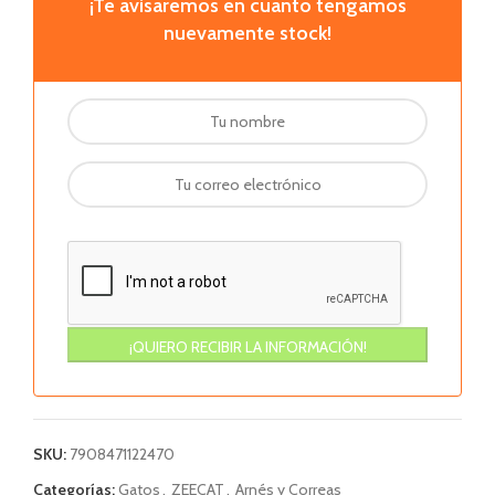
¡Te avisaremos en cuanto tengamos
nuevamente stock!
SKU:
7908471122470
Categorías:
Gatos
,
ZEECAT
,
Arnés y Correas