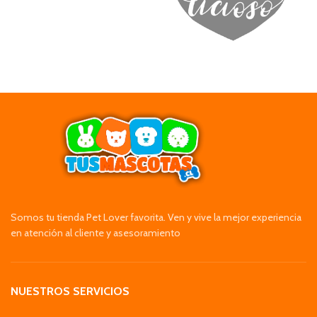
Somos tu tienda Pet Lover favorita. Ven y vive la mejor experiencia
en atención al cliente y asesoramiento
NUESTROS SERVICIOS