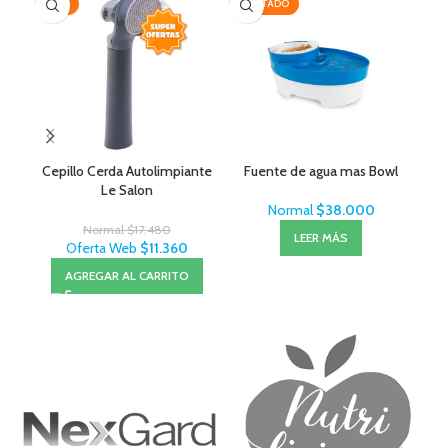
-35%
AGOTADO
-1
Cepillo Cerda Autolimpiante
Fuente de agua mas Bowl
Ov
Le Salon
Normal
$
38.000
Normal
$
17.480
LEER MÁS
Oferta Web
$
11.360
AGREGAR AL CARRITO