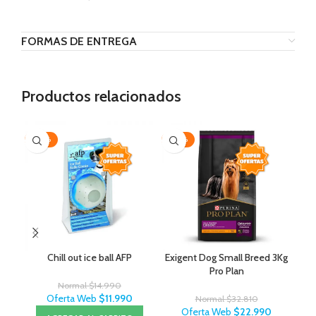
FORMAS DE ENTREGA
Productos relacionados
-20%
-30%
AG
Chill out ice ball AFP
Exigent Dog Small Breed 3Kg
J
Pro Plan
Normal
$
14.990
Oferta Web
$
11.990
Normal
$
32.810
Oferta Web
$
22.990