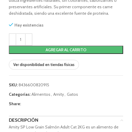
utiliza ingredientes naturales, sin colorantes, saborizantes o
preservantes artificiales. Su primer componente es carne
deshidratada, siendo una excelente fuente de proteína.
Hay existencias
AGREGAR AL CARRITO
Ver disponibilidad en tiendas físicas
SKU:
8436600820915
Categorías:
Alimentos
,
Amity
,
Gatos
Share:
DESCRIPCIÓN
Amity SP Low Grain Salmón Adult Cat 2KG es un alimento de