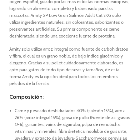
origen español, guiado por las mas estrictas normas europeas,
logrando un alimento completo y balanceado para las
mascotas. Amity SP Low Grain Salmón Adult Cat 2KG solo
utiliza ingredientes naturales, sin colorantes, saborizantes o
preservantes artificiales. Su primer componente es carne
deshidratada, siendo una excelente fuente de proteína.
Amity solo utiliza arroz integral como fuente de carbohidratos
y fibra, el cual es un grano noble, de bajo índice glucémico y
alergeno. Gracias a su pellet cuidadosamente elaborado, es
apto para gatos de todo tipo de razas y tamaños, de esta
forma Amity es la opción ideal para todos los miembros
peludos de la familia.
Composición:
Carne y pescado deshidratados 40% (salmón 15%), arroz
26% (arroz integral 15%), grasa de pollo (Fuente de ac. grasos
Ω-6), guisantes, vaína de algarroba, pulpa de remolacha,
vitaminas y minerales, fibra dietética insoluble de guisante,
levadura y extracto de levadura-Saccharomyces cerevisiae