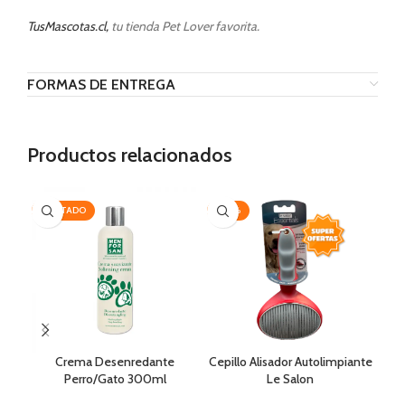
TusMascotas.cl,
tu tienda Pet Lover favorita.
FORMAS DE ENTREGA
Productos relacionados
AGOTADO
-20%
-3
Crema Desenredante
Cepillo Alisador Autolimpiante
C/
Perro/Gato 300ml
Le Salon
MenForSan