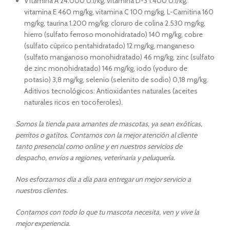
Vitamina A 24.000 U.I/kg, vitamina D-3 1.400 U.I/kg,
vitamina E 460 mg/kg, vitamina C 100 mg/kg, L-Carnitina 160
mg/kg, taurina 1.200 mg/kg, cloruro de colina 2.530 mg/kg,
hierro (sulfato ferroso monohidratado) 140 mg/kg, cobre
(sulfato cúprico pentahidratado) 12 mg/kg, manganeso
(sulfato manganoso monohidratado) 46 mg/kg, zinc (sulfato
de zinc monohidratado) 146 mg/kg, iodo (yoduro de
potasio) 3,8 mg/kg, selenio (selenito de sodio) 0,18 mg/kg.
Aditivos tecnológicos: Antioxidantes naturales (aceites
naturales ricos en tocoferoles).
Somos la tienda para amantes de mascotas, ya sean exóticas,
perritos o gatitos. Contamos con la mejor atención al cliente
tanto presencial como online y en nuestros servicios de
despacho, envíos a regiones, veterinaria y peluquería.
Nos esforzamos día a día para entregar un mejor servicio a
nuestros clientes.
Contamos con todo lo que tu mascota necesita, ven y vive la
mejor experiencia.