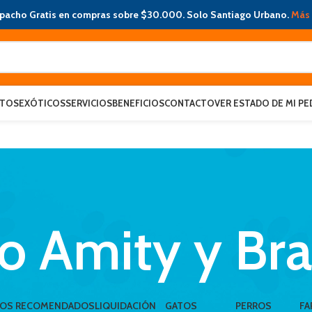
pacho Gratis en compras sobre $30.000. Solo Santiago Urbano.
Más 
ATOS
EXÓTICOS
SERVICIOS
BENEFICIOS
CONTACTO
VER ESTADO DE MI PE
o Amity y Bra
LOS RECOMENDADOS
LIQUIDACIÓN
GATOS
PERROS
FA