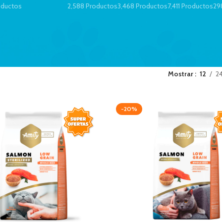
oductos
2,588 Productos
3,468 Productos
7,411 Productos
29
Mostrar
12
2
-20%