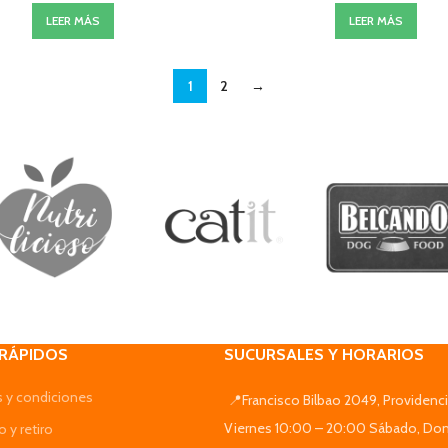
LEER MÁS
LEER MÁS
1
2
→
 RÁPIDOS
SUCURSALES Y HORARIOS
 y condiciones
📍Francisco Bilbao 2049, Providenci
Viernes 10:00 – 20:00 Sábado, Do
 y retiro