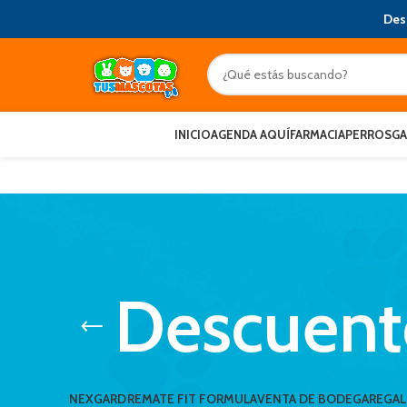
Des
INICIO
AGENDA AQUÍ
FARMACIA
PERROS
G
Descuent
NEXGARD
REMATE FIT FORMULA
VENTA DE BODEGA
REGA