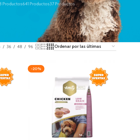
8 Productos
641 Productos
37 Productos
4
36
48
96
-20%