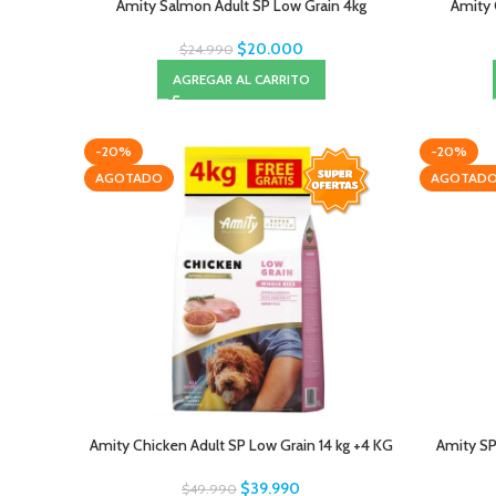
Amity Salmon Adult SP Low Grain 4kg
Amity 
$
20.000
$
24.990
AGREGAR AL CARRITO
-20%
-20%
AGOTADO
AGOTAD
Amity Chicken Adult SP Low Grain 14 kg +4 KG
Amity SP
$
39.990
$
49.990