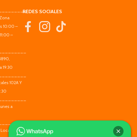
_________
REDES SOCIALES
(Zona
es 10:00 –
11:00 –
_________
 4890,
a 19:30
_________
ales 102A Y
9:30
_________
Lunes a
_________
 Local 104 -