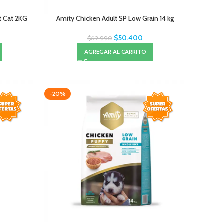
t Cat 2KG
Amity Chicken Adult SP Low Grain 14 kg
$
50.400
$
62.990
AGREGAR AL CARRITO
-20%