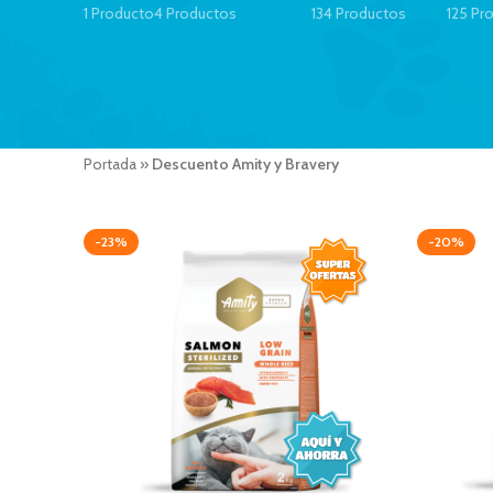
1 Producto
4 Productos
134 Productos
125 Pr
Portada
»
Descuento Amity y Bravery
-23%
-20%