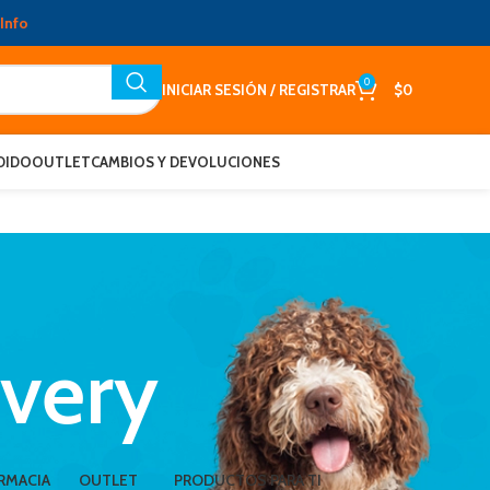
Info
0
INICIAR SESIÓN / REGISTRAR
$
0
DIDO
OUTLET
CAMBIOS Y DEVOLUCIONES
very
RMACIA
OUTLET
PRODUCTOS PARA TI