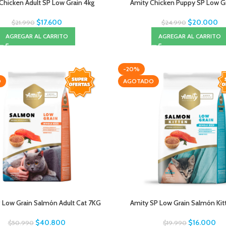
Chicken Adult SP Low Grain 4kg
Amity Chicken Puppy SP Low Gr
$
17.600
$
20.000
$
21.990
$
24.990
AGREGAR AL CARRITO
AGREGAR AL CARRITO
-20%
O
AGOTADO
 Low Grain Salmón Adult Cat 7KG
Amity SP Low Grain Salmón Kit
$
40.800
$
16.000
$
50.990
$
19.990