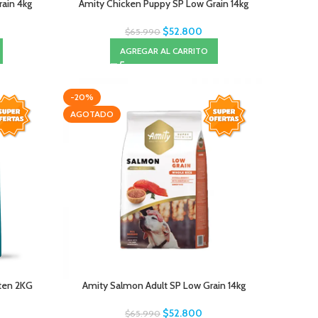
ain 4kg
Amity Chicken Puppy SP Low Grain 14kg
$
52.800
$
65.990
AGREGAR AL CARRITO
-20%
AGOTADO
ten 2KG
Amity Salmon Adult SP Low Grain 14kg
$
52.800
$
65.990