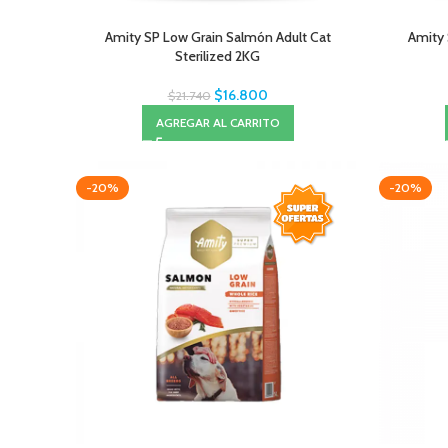
Amity SP Low Grain Salmón Adult Cat
Amity 
Sterilized 2KG
$
16.800
$
21.740
AGREGAR AL CARRITO
-20%
-20%