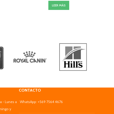
LEER MÁS
CONTACTO
a - Lunes a
WhatsApp: +569 7564 4676
mingo y