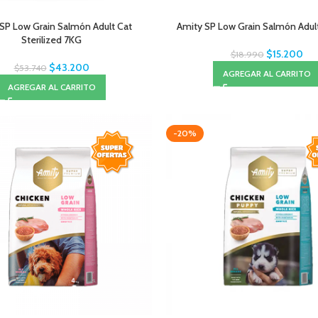
SP Low Grain Salmón Adult Cat
Amity SP Low Grain Salmón Adul
Sterilized 7KG
$
15.200
$
18.990
$
43.200
$
53.740
AGREGAR AL CARRITO
AGREGAR AL CARRITO
-20%