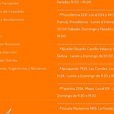
Feriados 11:00 – 19:00
s frecuentes
______________________
do de mi pedido
📍Providencia 2251. Local 024 y 44 
y devoluciones
Franca), Providencia - Lunes a Viern
20:00 Sábado, Domingo y Feriados 
os
19:00
______________________
Con Nosotros
📍Alcalde Eduardo Castillo Velasco
de atención
Ñuñoa - Lunes a Domingo de 10:00 
de Clientes
______________________
iones, Sugerencias y Reclamos
📍Apoquindo 7935, Las Condes. Loc
103A - Lunes a Domingo de 11:30 a 1
______________________
📍Pajaritos 2356, Maipú. Local 101 - 
Domingo de 11:30 a 19:30
______________________
📍Vicuña Mackenna 9815, La Florida.