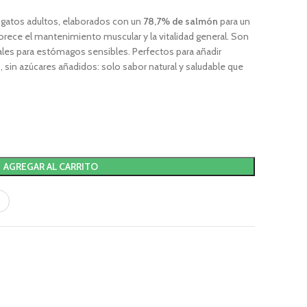
gatos adultos, elaborados con un
78,7% de salmón
para un
orece el mantenimiento muscular y la vitalidad general. Son
deales para estómagos sensibles. Perfectos para añadir
to, sin azúcares añadidos: solo sabor natural y saludable que
AGREGAR AL CARRITO