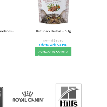
randanos –
Brit Snack Hairball – 50g
Naturalis
Normal
$
4.980
Oferta Web
$
4.190
AGREGAR AL CARRITO