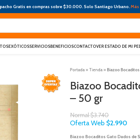
pacho Gratis en compras sobre $30.000. Solo Santiago Urbano.
Más 
ATOS
EXÓTICOS
SERVICIOS
BENEFICIOS
CONTACTO
VER ESTADO DE MI PE
Portada
»
Tienda
»
Biazoo Bocaditos
Biazoo Bocadi
– 50 gr
Normal
$
3.740
Oferta Web
$
2.990
Biazoo Bocaditos Gato Dados de S