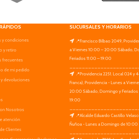
 RÁPIDOS
SUCURSALES Y HORARIOS
 y condiciones
📍Francisco Bilbao 2049, Provide
a Viernes 10:00 – 20:00 Sábado, D
 y retiro
Feriados 11:00 – 19:00
s frecuentes
______________________
do de mi pedido
📍Providencia 2251. Local 024 y 
y devoluciones
Franca), Providencia - Lunes a Viern
20:00 Sábado, Domingo y Feriados 
os
19:00
______________________
Con Nosotros
📍Alcalde Eduardo Castillo Velas
de atención
Ñuñoa - Lunes a Domingo de 10:00 
de Clientes
______________________