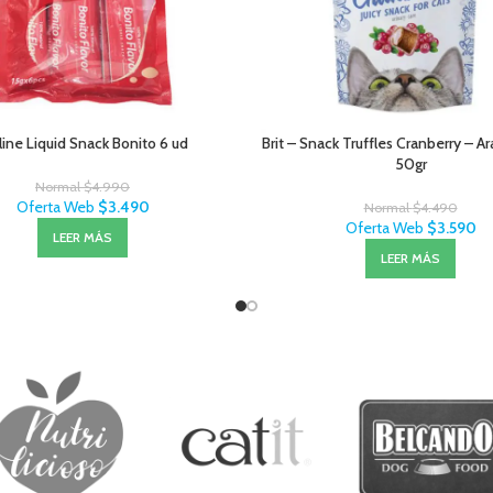
line Liquid Snack Bonito 6 ud
Brit – Snack Truffles Cranberry – A
50gr
Normal
$
4.990
Oferta Web
$
3.490
Normal
$
4.490
Oferta Web
$
3.590
LEER MÁS
LEER MÁS