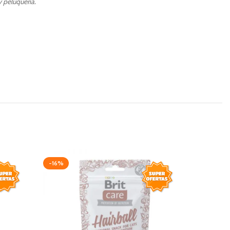
 peluquería.
-16%
AGOTAD