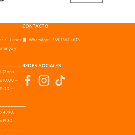
CONTACTO
ncia - Lunes
WhatsApp: +569 7564 4676
omingo y
_________
REDES SOCIALES
44 (Zona
es 10:00 –
11:00 –
_________
co 4890,
a 19:30
_________