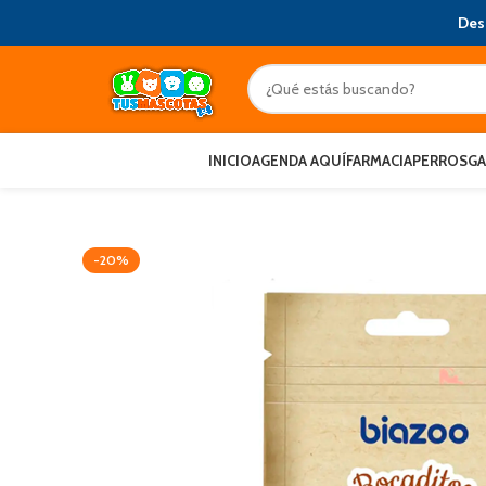
Des
INICIO
AGENDA AQUÍ
FARMACIA
PERROS
G
-20%