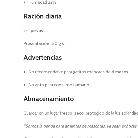
Humedad 22%
Ración diaria
2-4 piezas.
Presentación:
50 grs.
Advertencias
No recomendable para gatitos menores de
4 meses
.
No apto para consumo humano.
Almacenamiento
Guardar en un lugar
fresco, seco
, protegido de la luz solar di
“
Somos la tienda para amantes de mascotas, ya sean exóticas, p