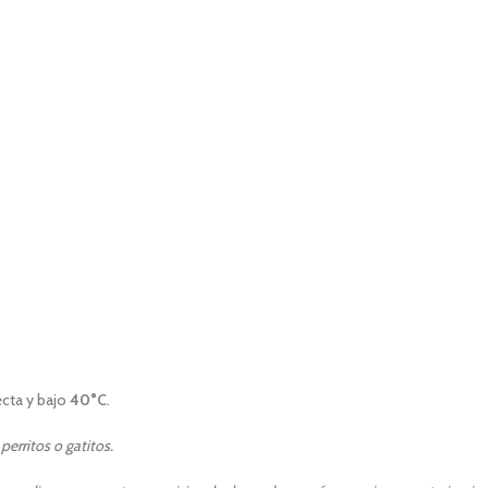
recta y bajo
40°C
.
erritos o gatitos.