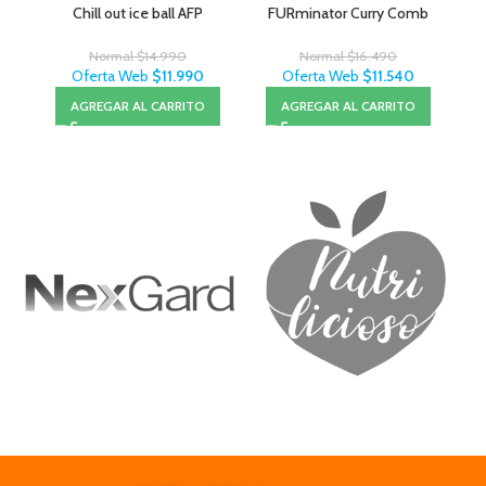
Chill out ice ball AFP
FURminator Curry Comb
Pou
Normal
$
14.990
Normal
$
16.490
Oferta Web
$
11.990
Oferta Web
$
11.540
AGREGAR AL CARRITO
AGREGAR AL CARRITO