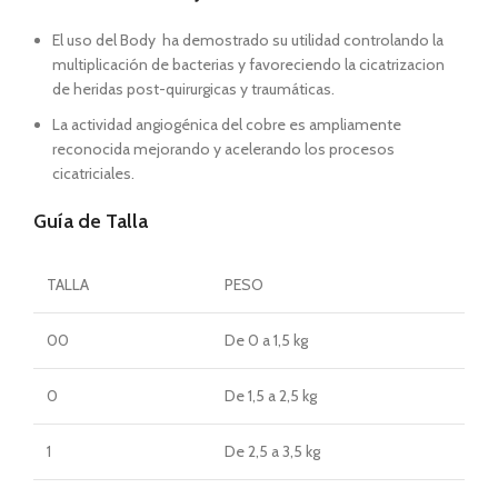
El uso del Body ha demostrado su utilidad controlando la
multiplicación de bacterias y favoreciendo la cicatrizacion
de heridas post-quirurgicas y traumáticas.
La actividad angiogénica del cobre es ampliamente
reconocida mejorando y acelerando los procesos
cicatriciales.
Guía de Talla
TALLA
PESO
00
De 0 a 1,5 kg
0
De 1,5 a 2,5 kg
1
De 2,5 a 3,5 kg