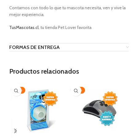
Contamos con todo lo que tu mascota necesita, ven y vive la
mejor experiencia.
TusMascotas.cl
, tu tienda Pet Lover favorita
FORMAS DE ENTREGA
Productos relacionados
-20%
-30%
-1