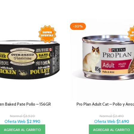
-30%
n Baked Pate Pollo – 156GR
Pro Plan Adult Cat – Pollo y Arr
Normal
$
3.520
Normal
$
2.410
Oferta Web
$
2.990
Oferta Web
$
1.690
AGREGAR AL CARRITO
AGREGAR AL CARRITO