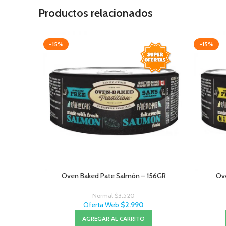
Productos relacionados
-15%
-15%
Oven Baked Pate Salmón – 156GR
Ove
Normal
$
3.520
Oferta Web
$
2.990
AGREGAR AL CARRITO