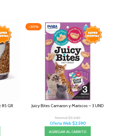
-20%
-20%
oz 85 GR
Juicy Bites Camaron y Mariscos – 3 UND
Jui
Normal
$
3.240
Oferta Web
$
2.590
AGREGAR AL CARRITO