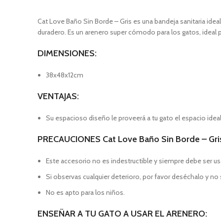
Cat Love Baño Sin Borde – Gris es una bandeja sanitaria idea
duradero. Es un arenero super cómodo para los gatos, ideal
DIMENSIONES:
38x48x12cm
VENTAJAS:
Su espacioso diseño le proveerá a tu gato el espacio idea
PRECAUCIONES Cat Love Baño Sin Borde – Gri
Este accesorio no es indestructible y siempre debe ser us
Si observas cualquier deterioro, por favor deséchalo y no 
No es apto para los niños.
ENSEÑAR A TU GATO A USAR EL ARENERO: