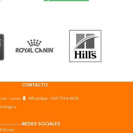
CONTACTO
ncia - Lunes
WhatsApp: +569 7564 4676
omingo y
_________
REDES SOCIALES
44 (Zona