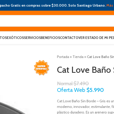
pacho Gratis en compras sobre $30.000. Solo Santiago Urbano.
Más 
ATOS
EXÓTICOS
SERVICIOS
BENEFICIOS
CONTACTO
VER ESTADO DE MI PE
Portada
»
Tienda
»
Cat Love Baño Sin
Cat Love Baño 
Normal
$
7.490
Oferta Web
$
5.990
Cat Love Baño Sin Borde – Gris es un
moderno, innovador, estimulante, fác
plástico duradero. Es un arenero su