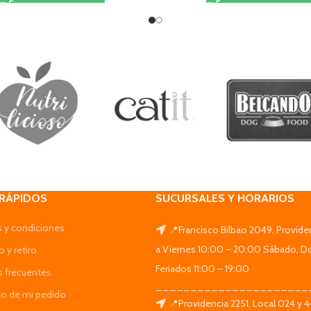
 RÁPIDOS
SUCURSALES Y HORARIOS
 y condiciones
📍Francisco Bilbao 2049, Provide
a Viernes 10:00 – 20:00 Sábado, D
 y retiro
Feriados 11:00 – 19:00
s frecuentes
______________________
do de mi pedido
📍Providencia 2251. Local 024 y 