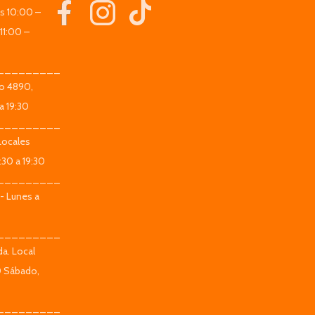
es 10:00 –
11:00 –
_________
co 4890,
a 19:30
_________
Locales
:30 a 19:30
_________
 - Lunes a
_________
da. Local
0 Sábado,
_________