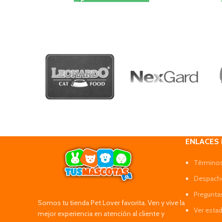
ENLACES
Términos
Despacho
Pregunta
Somos tu tienda Pet Lover favorita. Ven y vive la
Ver esta
mejor experiencia en atención al cliente y