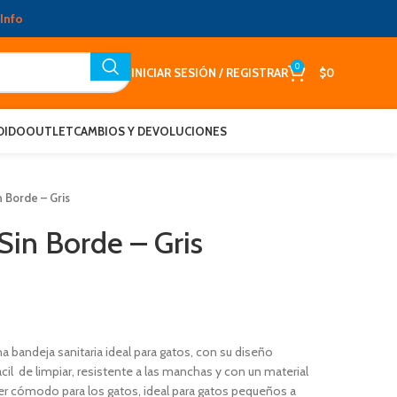
Info
0
INICIAR SESIÓN / REGISTRAR
$
0
DIDO
OUTLET
CAMBIOS Y DEVOLUCIONES
 Borde – Gris
Sin Borde – Gris
a bandeja sanitaria ideal para gatos, con su diseño
il de limpiar, resistente a las manchas y con un material
per cómodo para los gatos, ideal para gatos pequeños a