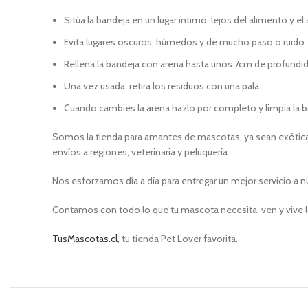
Sitúa la bandeja en un lugar íntimo, lejos del alimento y el 
Evita lugares oscuros, húmedos y de mucho paso o ruido.
​Rellena la bandeja con arena hasta unos 7cm de profundi
Una vez usada, retira los residuos con una pala.
Cuando cambies la arena hazlo por completo y limpia la b
Somos la tienda para amantes de mascotas, ya sean exóticas
envíos a regiones, veterinaria y peluquería.
Nos esforzamos día a día para entregar un mejor servicio a n
Contamos con todo lo que tu mascota necesita, ven y vive l
TusMascotas.cl
, tu tienda Pet Lover favorita.