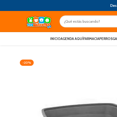
Des
INICIO
AGENDA AQUÍ
FARMACIA
PERROS
G
-20%