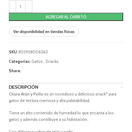
AGREGAR AL CARRITO
Ver disponibilidad en tiendas físicas
SKU:
855958006563
Categorías:
Gatos
,
Snacks
Share:
DESCRIPCIÓN
Churu Atún y Pollo
es un novedoso y delicioso snack* para
gatos de textura cremosa y alta palatabilidad.
Tiene un alto contenido de humedad lo que encanta a los
gatos y además contribuye a su hidratación.
Con delicioso sabor de atún y pollo.