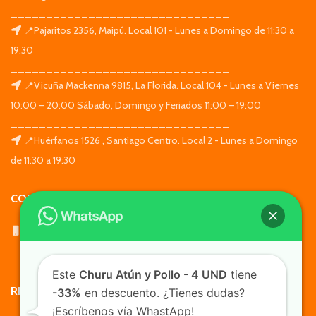
_______________________________
📍Pajaritos 2356, Maipú. Local 101 - Lunes a Domingo de 11:30 a
19:30
_______________________________
📍Vicuña Mackenna 9815, La Florida. Local 104 - Lunes a Viernes
10:00 – 20:00 Sábado, Domingo y Feriados 11:00 – 19:00
_______________________________
📍Huérfanos 1526 , Santiago Centro. Local 2 - Lunes a Domingo
de 11:30 a 19:30
CONTACTO
WhatsApp: +569 7564 4676
Este
Churu Atún y Pollo - 4 UND
tiene
REDES SOCIALES
-33%
en descuento. ¿Tienes dudas?
¡Escríbenos vía WhastApp!