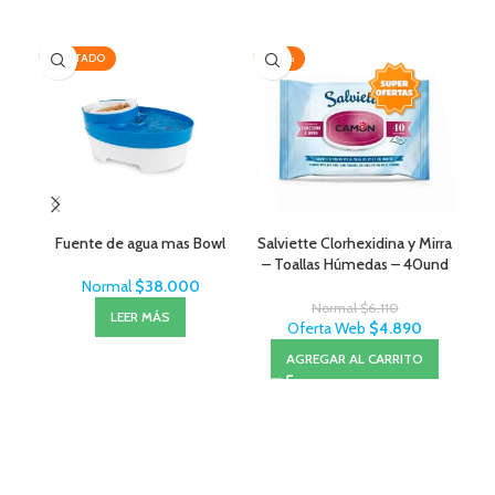
AGOTADO
-20%
-1
Fuente de agua mas Bowl
Salviette Clorhexidina y Mirra
Ov
– Toallas Húmedas – 40und
Normal
$
38.000
Normal
$
6.110
LEER MÁS
Oferta Web
$
4.890
AGREGAR AL CARRITO