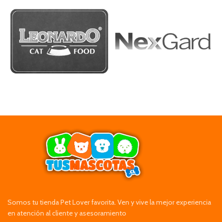
Somos tu tienda Pet Lover favorita. Ven y vive la mejor experiencia
en atención al cliente y asesoramiento