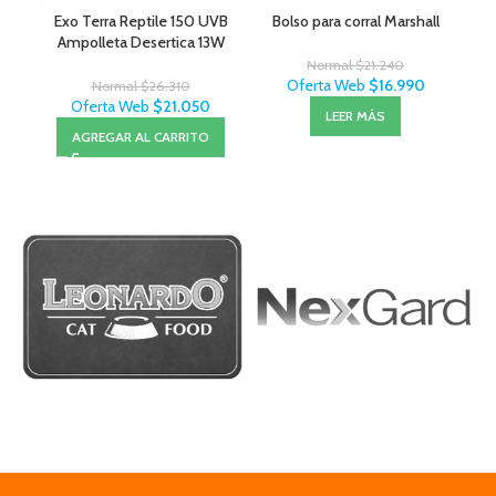
Exo Terra Reptile 150 UVB
Bolso para corral Marshall
Ampolleta Desertica 13W
Normal
$
21.240
Oferta Web
$
16.990
Normal
$
26.310
Oferta Web
$
21.050
LEER MÁS
AGREGAR AL CARRITO