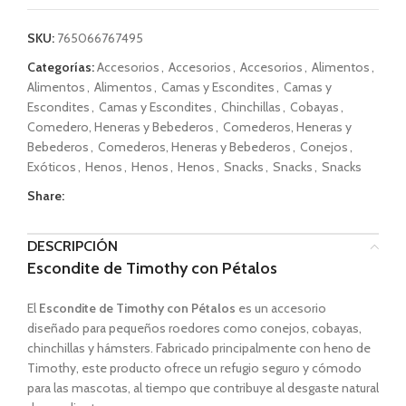
SKU:
765066767495
Categorías:
Accesorios
,
Accesorios
,
Accesorios
,
Alimentos
,
Alimentos
,
Alimentos
,
Camas y Escondites
,
Camas y
Escondites
,
Camas y Escondites
,
Chinchillas
,
Cobayas
,
Comedero, Heneras y Bebederos
,
Comederos, Heneras y
Bebederos
,
Comederos, Heneras y Bebederos
,
Conejos
,
Exóticos
,
Henos
,
Henos
,
Henos
,
Snacks
,
Snacks
,
Snacks
Share:
DESCRIPCIÓN
Escondite de Timothy con Pétalos
El
Escondite de Timothy con Pétalos
es un accesorio
diseñado para pequeños roedores como conejos, cobayas,
chinchillas y hámsters. Fabricado principalmente con heno de
Timothy, este producto ofrece un refugio seguro y cómodo
para las mascotas, al tiempo que contribuye al desgaste natural