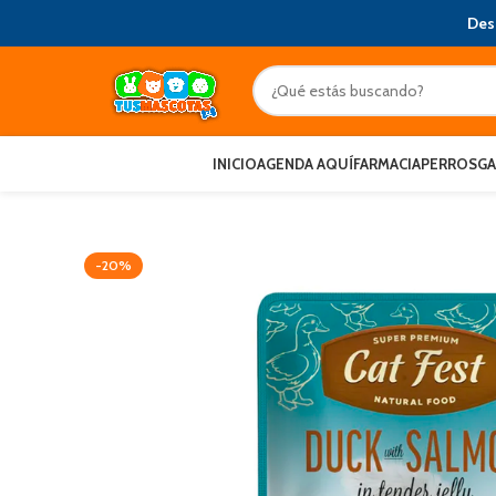
Des
INICIO
AGENDA AQUÍ
FARMACIA
PERROS
G
-20%