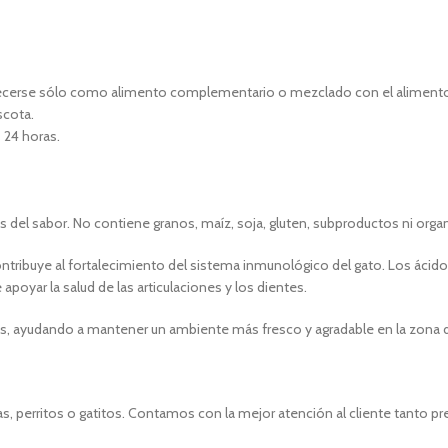
ecerse sólo como alimento complementario o mezclado con el alimento ha
scota.
 24 horas.
les del sabor. No contiene granos, maíz, soja, gluten, subproductos ni 
o y contribuye al fortalecimiento del sistema inmunológico del gato. Los
apoyar la salud de las articulaciones y los dientes.
nes, ayudando a mantener un ambiente más fresco y agradable en la zona de
, perritos o gatitos. Contamos con la mejor atención al cliente tanto p