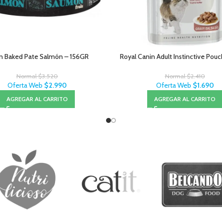
 Baked Pate Salmón – 156GR
Royal Canin Adult Instinctive Pou
Normal
$
3.520
Normal
$
2.410
Oferta Web
$
2.990
Oferta Web
$
1.690
AGREGAR AL CARRITO
AGREGAR AL CARRITO