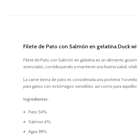
Filete de Pato con Salmón en gelatina Duck w
Filete de Pato con Salmón en gelatina es un alimento gourme
esenciales, contribuyendo a mantener una buena salud, vitalid
La carne tierna de pato es considerada una proteína “novedosa
para gatos con estómagos sensibles, así como para aquellos
Ingredientes
:
Pato 54%
Salmon 6%
Agua 38%