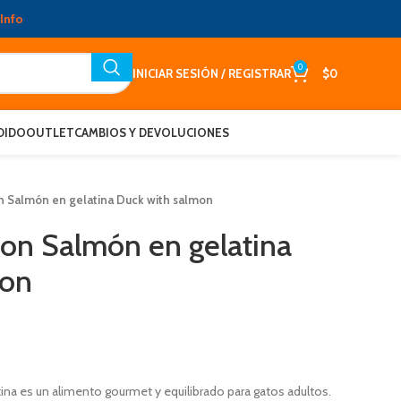
Info
0
INICIAR SESIÓN / REGISTRAR
$
0
DIDO
OUTLET
CAMBIOS Y DEVOLUCIONES
on Salmón en gelatina Duck with salmon
con Salmón en gelatina
mon
tina es un alimento gourmet y equilibrado para gatos adultos.