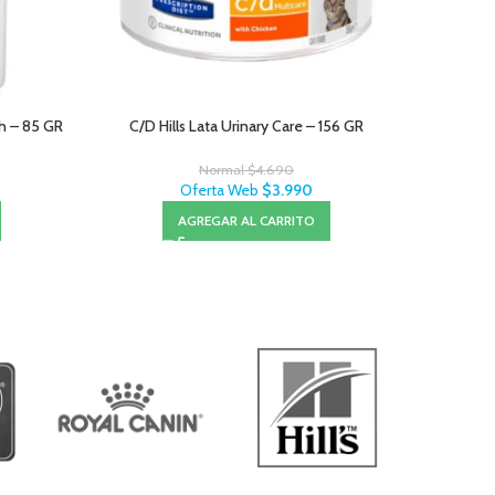
ch – 85 GR
C/D Hills Lata Urinary Care – 156 GR
Wanpy
Normal
$
4.690
Oferta Web
$
3.990
AGREGAR AL CARRITO