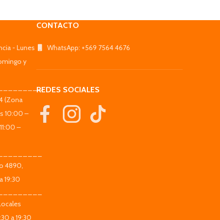
CONTACTO
ncia - Lunes
WhatsApp: +569 7564 4676
omingo y
_________
REDES SOCIALES
44 (Zona
es 10:00 –
11:00 –
_________
co 4890,
a 19:30
_________
Locales
:30 a 19:30