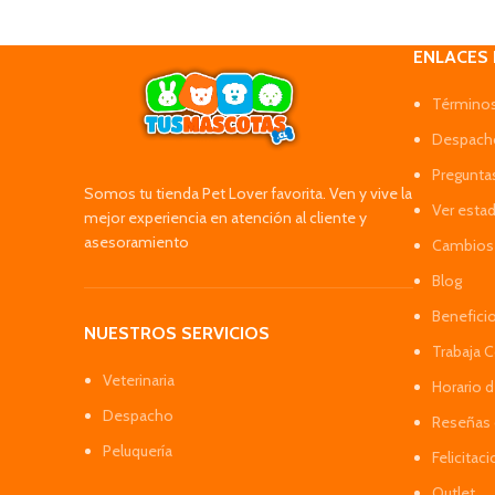
ENLACES
Términos
Despacho
Pregunta
Somos tu tienda Pet Lover favorita. Ven y vive la
Ver esta
mejor experiencia en atención al cliente y
asesoramiento
Cambios 
Blog
Benefici
NUESTROS SERVICIOS
Trabaja 
Veterinaria
Horario 
Despacho
Reseñas 
Peluquería
Felicitac
Outlet