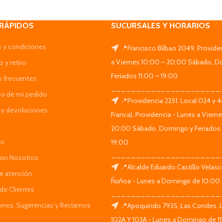
 RÁPIDOS
SUCURSALES Y HORARIOS
 y condiciones
📍Francisco Bilbao 2049, Provide
a Viernes 10:00 – 20:00 Sábado, D
 y retiro
Feriados 11:00 – 19:00
s frecuentes
______________________
do de mi pedido
📍Providencia 2251. Local 024 y 
y devoluciones
Franca), Providencia - Lunes a Viern
20:00 Sábado, Domingo y Feriados 
os
19:00
______________________
Con Nosotros
📍Alcalde Eduardo Castillo Velas
de atención
Ñuñoa - Lunes a Domingo de 10:00 
de Clientes
______________________
iones, Sugerencias y Reclamos
📍Apoquindo 7935, Las Condes. 
102A Y 103A - Lunes a Domingo de 11