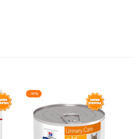
-15%
-20%