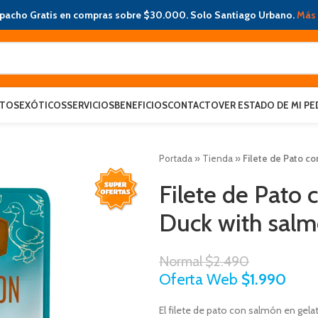
pacho Gratis en compras sobre $30.000. Solo Santiago Urbano.
Más 
ATOS
EXÓTICOS
SERVICIOS
BENEFICIOS
CONTACTO
VER ESTADO DE MI PE
Portada
»
Tienda
»
Filete de Pato c
Filete de Pato 
Duck with sal
Normal
$
2.490
Oferta Web
$
1.990
El filete de pato con salmón en gela