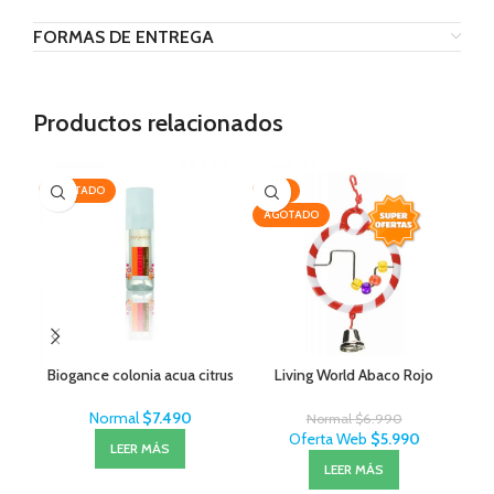
FORMAS DE ENTREGA
Productos relacionados
AGOTADO
-14%
-2
AGOTADO
AG
Biogance colonia acua citrus
Living World Abaco Rojo
Normal
$
7.490
Normal
$
6.990
Oferta Web
$
5.990
LEER MÁS
LEER MÁS