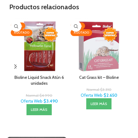
Productos relacionados
-30%
-20%
-1
AGOTADO
AGOTADO
Bioline Liquid Snack Atún 6
Cat Grass kit – Bioline
unidades
Normal
$
3.310
Oferta Web
$
2.650
Normal
$
4.990
Oferta Web
$
3.490
LEER MÁS
LEER MÁS