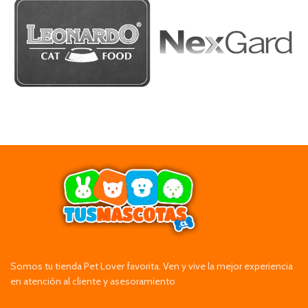
Somos tu tienda Pet Lover favorita. Ven y vive la mejor experiencia
en atención al cliente y asesoramiento