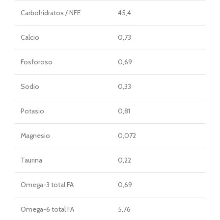
Carbohidratos / NFE
45,4
Calcio
0,73
Fosforoso
0,69
Sodio
0,33
Potasio
0,81
Magnesio
0,072
Taurina
0,22
Omega-3 total FA
0,69
Omega-6 total FA
5,76