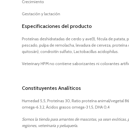
Crecimiento
Gestación y lactación
Especificaciones del producto
Proteínas deshidratadas de cerdo y ave(1), fécula de patata, p
pescado, pulpa de remolacha, levadura de cerveza, proteína 
quitosán), condroitín sulfato, Lactobacillus acidophilus.
Veterinary HPM no contiene saborizantes ni colorantes artifi
Constituyentes Analíticos
Humedad 5,5, Proteínas 30, Ratio proteína animal/vegetal 86/14
omega-6 3,2, Ácidos grasos omega-3 1,5, DHA 0,4
Somos la tienda para amantes de mascotas, ya sean exóticas, pe
regiones, veterinaria y peluquería.