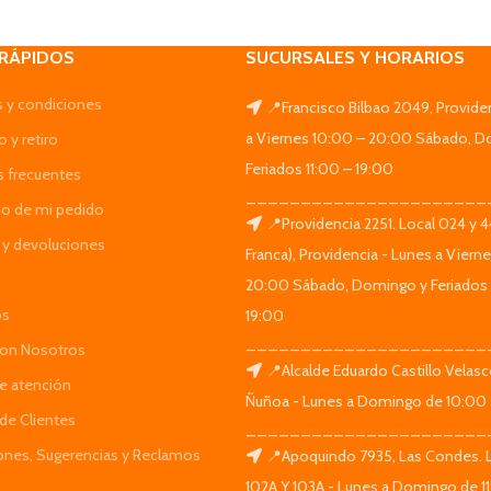
 RÁPIDOS
SUCURSALES Y HORARIOS
 y condiciones
📍Francisco Bilbao 2049, Provide
a Viernes 10:00 – 20:00 Sábado, D
 y retiro
Feriados 11:00 – 19:00
s frecuentes
______________________
do de mi pedido
📍Providencia 2251. Local 024 y 
y devoluciones
Franca), Providencia - Lunes a Viern
20:00 Sábado, Domingo y Feriados 
os
19:00
______________________
Con Nosotros
📍Alcalde Eduardo Castillo Velas
de atención
Ñuñoa - Lunes a Domingo de 10:00 
de Clientes
______________________
iones, Sugerencias y Reclamos
📍Apoquindo 7935, Las Condes. 
102A Y 103A - Lunes a Domingo de 11