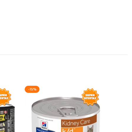
-15%
-11%