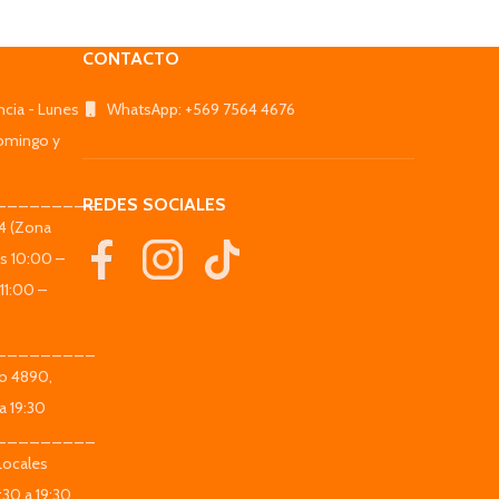
CONTACTO
ncia - Lunes
WhatsApp: +569 7564 4676
omingo y
_________
REDES SOCIALES
44 (Zona
es 10:00 –
11:00 –
_________
co 4890,
a 19:30
_________
Locales
:30 a 19:30