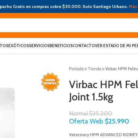
pacho Gratis en compras sobre $30.000. Solo Santiago Urbano.
Más 
ATOS
EXÓTICOS
SERVICIOS
BENEFICIOS
CONTACTO
VER ESTADO DE MI PE
Portada
»
Tienda
»
Virbac HPM Felin
Virbac HPM Fel
Joint 1.5kg
Normal
$
35.200
Oferta Web
$
25.990
Veterinary HPM ADVANCED KIDNEY