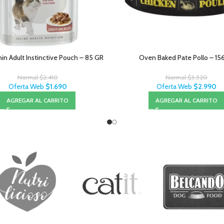
in Adult Instinctive Pouch – 85 GR
Oven Baked Pate Pollo – 1
Normal
$
2.410
Normal
$
3.520
Oferta Web
$
1.690
Oferta Web
$
2.990
AGREGAR AL CARRITO
AGREGAR AL CARRITO