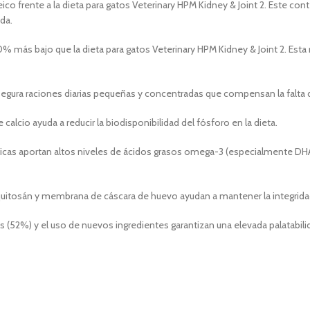
o frente a la dieta para gatos Veterinary HPM Kidney & Joint 2. Este conten
da.
 más bajo que la dieta para gatos Veterinary HPM Kidney & Joint 2. Esta res
segura raciones diarias pequeñas y concentradas que compensan la falta d
alcio ayuda a reducir la biodisponibilidad del fósforo en la dieta.
cas aportan altos niveles de ácidos grasos omega-3 (especialmente DHA)
 quitosán y membrana de cáscara de huevo ayudan a mantener la integridad
es (52%) y el uso de nuevos ingredientes garantizan una elevada palatabi