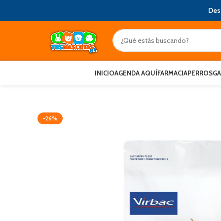
Des
INICIO
AGENDA AQUÍ
FARMACIA
PERROS
G
-26%