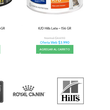
56GR
K/D Hills Lata – 156 GR
Normal
$
4.690
Oferta Web
$
3.990
AGREGAR AL CARRITO