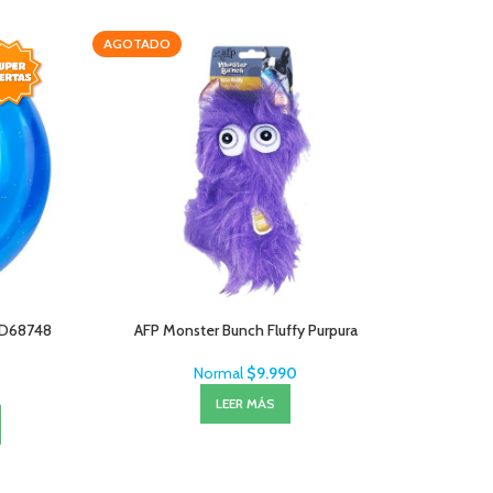
AGOTADO
-20%
 PD68748
AFP Monster Bunch Fluffy Purpura
Normal
$
9.990
LEER MÁS