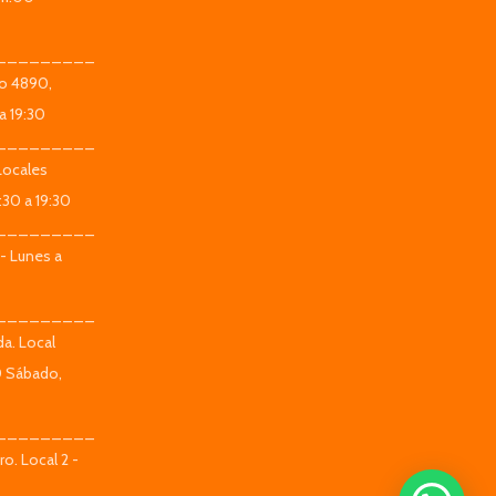
_________
co 4890,
a 19:30
_________
Locales
:30 a 19:30
_________
 - Lunes a
_________
da. Local
0 Sábado,
_________
o. Local 2 -