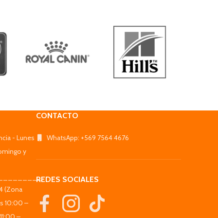
CONTACTO
ncia - Lunes
WhatsApp: +569 7564 4676
omingo y
_________
REDES SOCIALES
44 (Zona
es 10:00 –
11:00 –