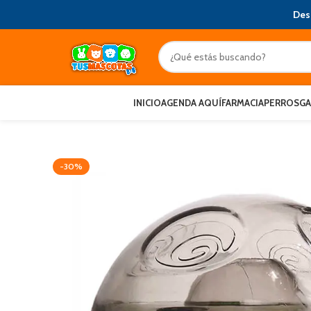
Des
INICIO
AGENDA AQUÍ
FARMACIA
PERROS
G
-30%