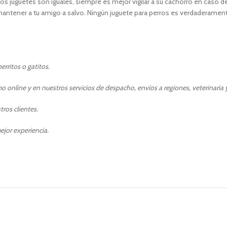
s juguetes son iguales, siempre es mejor vigilar a su cachorro en caso d
ntener a tu amigo a salvo. Ningún juguete para perros es verdaderamente i
rritos o gatitos.
 online y en nuestros servicios de despacho, envíos a regiones, veterinaria y
ros clientes.
ejor experiencia.