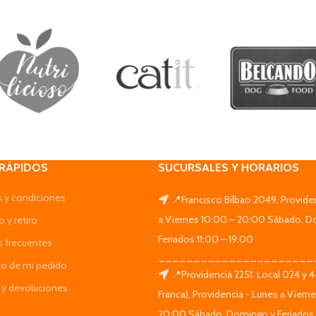
 RÁPIDOS
SUCURSALES Y HORARIOS
 y condiciones
📍Francisco Bilbao 2049, Provide
a Viernes 10:00 – 20:00 Sábado, D
 y retiro
Feriados 11:00 – 19:00
s frecuentes
______________________
do de mi pedido
📍Providencia 2251. Local 024 y 
y devoluciones
Franca), Providencia - Lunes a Viern
20:00 Sábado, Domingo y Feriados 