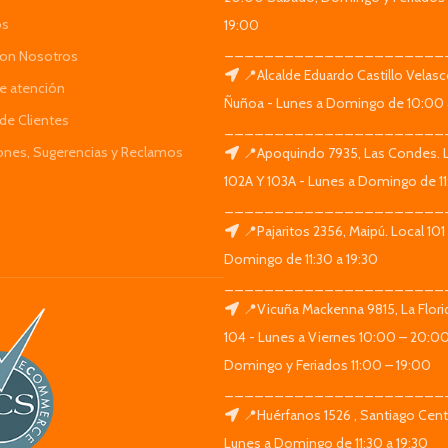
os
19:00
______________________
Con Nosotros
📍Alcalde Eduardo Castillo Velas
de atención
Ñuñoa - Lunes a Domingo de 10:00 
de Clientes
______________________
iones, Sugerencias y Reclamos
📍Apoquindo 7935, Las Condes. 
102A Y 103A - Lunes a Domingo de 11
______________________
📍Pajaritos 2356, Maipú. Local 101
Domingo de 11:30 a 19:30
______________________
📍Vicuña Mackenna 9815, La Flori
104 - Lunes a Viernes 10:00 – 20:0
Domingo y Feriados 11:00 – 19:00
______________________
📍Huérfanos 1526 , Santiago Centr
Lunes a Domingo de 11:30 a 19:30