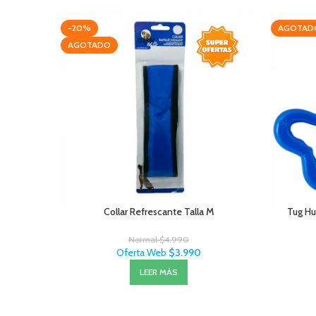
-20%
AGOTAD
AGOTADO
Collar Refrescante Talla M
Tug Hu
Normal
$
4.990
Oferta Web
$
3.990
LEER MÁS