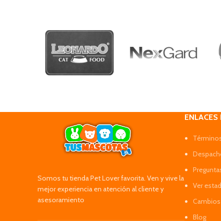
ENLACES
Términos
Despacho
Pregunta
Somos tu tienda Pet Lover favorita. Ven y vive la
Ver esta
mejor experiencia en atención al cliente y
asesoramiento
Cambios 
Blog