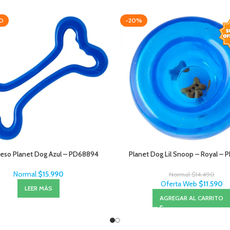
O
-20%
eso Planet Dog Azul – PD68894
Planet Dog Lil Snoop – Royal –
Normal
$
15.990
Normal
$
14.490
Oferta Web
$
11.590
LEER MÁS
AGREGAR AL CARRITO