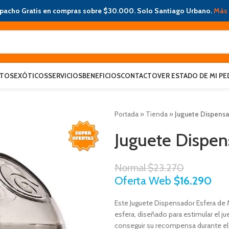
pacho Gratis en compras sobre $30.000. Solo Santiago Urbano.
Más 
ATOS
EXÓTICOS
SERVICIOS
BENEFICIOS
CONTACTO
VER ESTADO DE MI PE
Portada
»
Tienda
»
Juguete Dispensa
Juguete Dispen
Normal
$
23.270
Oferta Web
$
16.290
Este Juguete Dispensador Esfera de 
esfera, diseñado para estimular el j
conseguir su recompensa durante el 