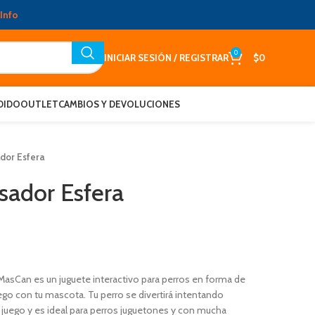
Info
0
INICIAR SESIÓN / REGISTRAR
$
0
DIDO
OUTLET
CAMBIOS Y DEVOLUCIONES
dor Esfera
sador Esfera
MasCan es un juguete interactivo para perros en forma de
uego con tu mascota. Tu perro se divertirá intentando
juego y es ideal para perros juguetones y con mucha