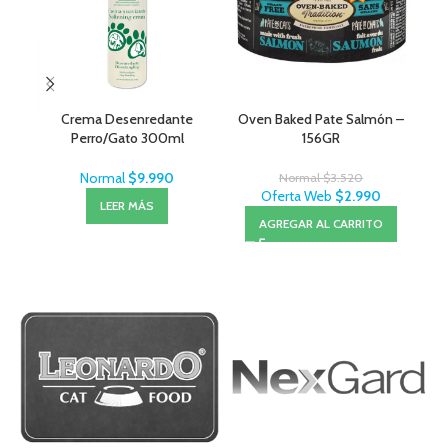
Crema Desenredante
Oven Baked Pate Salmón –
Roy
Perro/Gato 300ml
156GR
MenForSan
Normal
$
9.990
Normal
$
3.520
Oferta Web
$
2.990
LEER MÁS
AGREGAR AL CARRITO