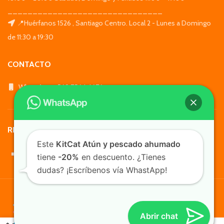
_______________________________
📍Huérfanos 1526 , Santiago Centro. Local 2 - Lunes a Domingo
de 11:30 a 19:30
CONTACTO
WhatsApp: +569 7564 4676
REDES SOCIALES
Este
KitCat Atún y pescado ahumado
tiene
-20%
en descuento. ¿Tienes
dudas? ¡Escríbenos vía WhastApp!
TusMascotas.cl
Abrir chat
0