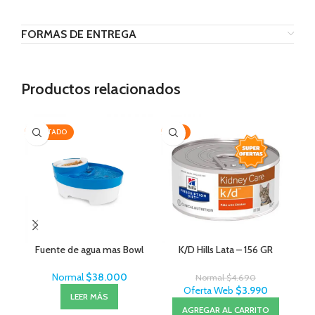
FORMAS DE ENTREGA
Productos relacionados
AGOTADO
-15%
-1
Fuente de agua mas Bowl
K/D Hills Lata – 156 GR
Normal
$
38.000
Normal
$
4.690
Oferta Web
$
3.990
LEER MÁS
AGREGAR AL CARRITO