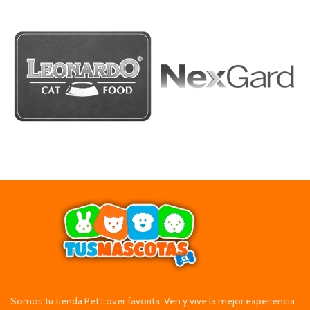
Somos tu tienda Pet Lover favorita. Ven y vive la mejor experiencia