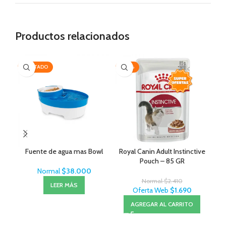
Productos relacionados
AGOTADO
-30%
-2
Fuente de agua mas Bowl
Royal Canin Adult Instinctive
Pouch – 85 GR
Normal
$
38.000
Normal
$
2.410
LEER MÁS
Oferta Web
$
1.690
AGREGAR AL CARRITO