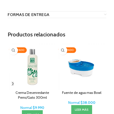
FORMAS DE ENTREGA
Productos relacionados
AGOTADO
AGOTADO
-2
Crema Desenredante
Fuente de agua mas Bowl
Sal
Perro/Gato 300ml
– 
MenForSan
Normal
$
38.000
Normal
$
9.990
LEER MÁS