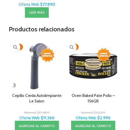
Oferta Web
$
77.890
LEER MÁS
Productos relacionados
-35%
-15%
-1
Cepillo Cerda Autolimpiante
Oven Baked Pate Pollo –
C/
Le Salon
156GR
Normal
$
17.480
Normal
$
3.520
Oferta Web
$
11.360
Oferta Web
$
2.990
AGREGAR AL CARRITO
AGREGAR AL CARRITO