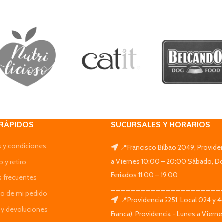
 RÁPIDOS
SUCURSALES Y HORARIOS
 y condiciones
📍Francisco Bilbao 2049, Provide
a Viernes 10:00 – 20:00 Sábado, D
 y retiro
Feriados 11:00 – 19:00
s frecuentes
______________________
do de mi pedido
📍Providencia 2251. Local 024 y 
y devoluciones
Franca), Providencia - Lunes a Viern