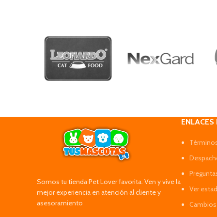
ENLACES
Términos
Despacho
Pregunta
Somos tu tienda Pet Lover favorita. Ven y vive la
Ver esta
mejor experiencia en atención al cliente y
asesoramiento
Cambios 