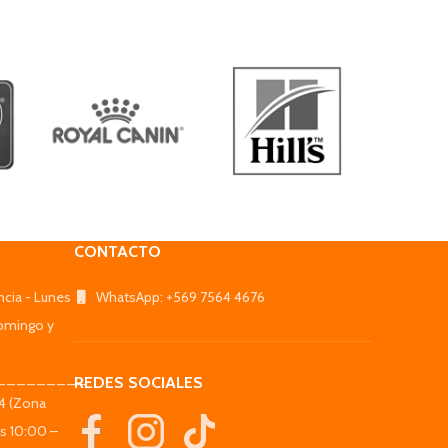
CONTACTO
ncia - Lunes
WhatsApp: +569 7564 4676
omingo y
_________
REDES SOCIALES
44 (Zona
es 10:00 –