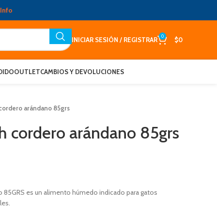
Info
0
INICIAR SESIÓN / REGISTRAR
$
0
DIDO
OUTLET
CAMBIOS Y DEVOLUCIONES
cordero arándano 85grs
h cordero arándano 85grs
85GRS es un alimento húmedo indicado para gatos
les.