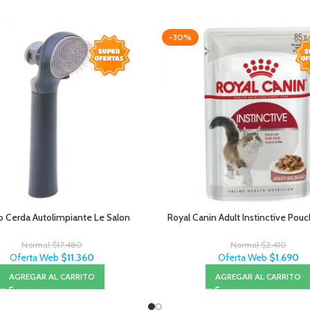
-30%
o Cerda Autolimpiante Le Salon
Royal Canin Adult Instinctive Pou
Normal
$
17.480
Normal
$
2.410
Oferta Web
$
11.360
Oferta Web
$
1.690
AGREGAR AL CARRITO
AGREGAR AL CARRITO