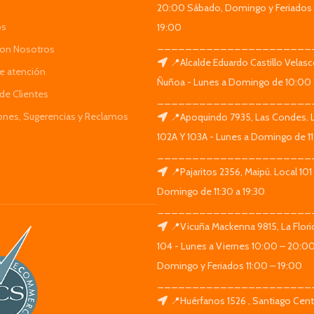
20:00 Sábado, Domingo y Feriados 
os
19:00
______________________
Con Nosotros
📍Alcalde Eduardo Castillo Velas
de atención
Ñuñoa - Lunes a Domingo de 10:00 
de Clientes
______________________
iones, Sugerencias y Reclamos
📍Apoquindo 7935, Las Condes. 
102A Y 103A - Lunes a Domingo de 11
______________________
📍Pajaritos 2356, Maipú. Local 101
Domingo de 11:30 a 19:30
______________________
📍Vicuña Mackenna 9815, La Flori
104 - Lunes a Viernes 10:00 – 20:0
Domingo y Feriados 11:00 – 19:00
______________________
📍Huérfanos 1526 , Santiago Centr