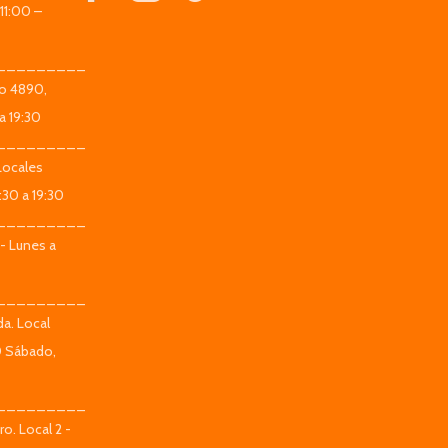
11:00 –
_________
co 4890,
a 19:30
_________
Locales
:30 a 19:30
_________
 - Lunes a
_________
da. Local
0 Sábado,
_________
o. Local 2 -