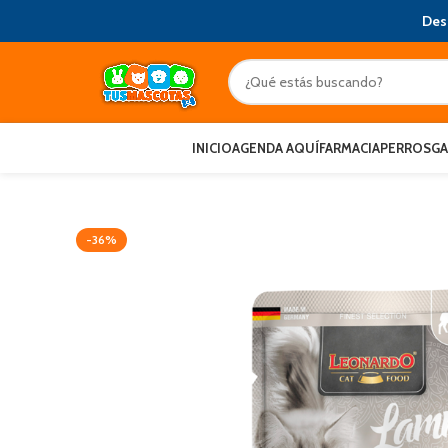
Des
INICIO
AGENDA AQUÍ
FARMACIA
PERROS
G
-36%