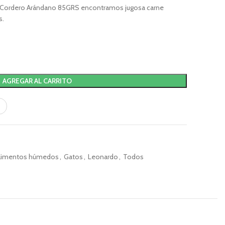
 Cordero Arándano 85GRS encontramos jugosa carne
s.
AGREGAR AL CARRITO
limentos húmedos
,
Gatos
,
Leonardo
,
Todos