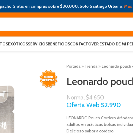
pacho Gratis en compras sobre $30.000. Solo Santiago Urbano.
Más 
ATOS
EXÓTICOS
SERVICIOS
BENEFICIOS
CONTACTO
VER ESTADO DE MI PE
Portada
»
Tienda
»
Leonardo pouch 
Leonardo pouc
Normal
$
4.650
Oferta Web
$
2.990
LEONARDO Pouch Cordero Arándano 
adultos en prácticas bolsas individua
Delicioso sabor a cordero.