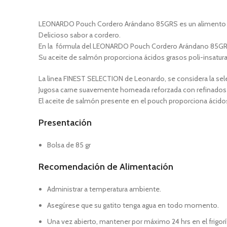
LEONARDO Pouch Cordero Arándano 85GRS es un alimento húm
Delicioso sabor a cordero.
En la fórmula del LEONARDO Pouch Cordero Arándano 85GRS
Su aceite de salmón proporciona ácidos grasos poli-insatur
La linea FINEST SELECTION de Leonardo, se considera la selec
Jugosa carne suavemente horneada reforzada con refinados i
El aceite de salmón presente en el pouch proporciona ácidos
Presentación
Bolsa de 85 gr
Recomendación de Alimentación
Administrar a temperatura ambiente.
Asegúrese que su gatito tenga agua en todo momento.
Una vez abierto, mantener por máximo 24 hrs en el frigorí