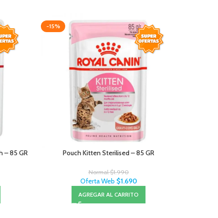
-15%
-20%
ch – 85 GR
Pouch Kitten Sterilised – 85 GR
Wanpy
Normal
$
1.990
Oferta Web
$
1.690
AGREGAR AL CARRITO