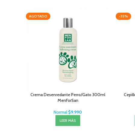
AGOTADO
-35%
Crema Desenredante Perro/Gato 300ml
Cepill
MenForSan
Normal
$
9.990
LEER MÁS