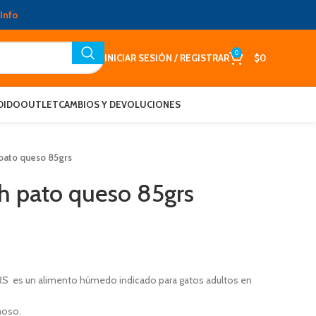
Info
0
INICIAR SESIÓN / REGISTRAR
$
0
DIDO
OUTLET
CAMBIOS Y DEVOLUCIONES
pato queso 85grs
h pato queso 85grs
es un alimento húmedo indicado para gatos adultos en
moso.