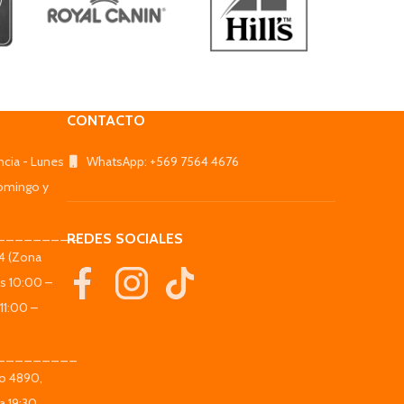
CONTACTO
ncia - Lunes
WhatsApp: +569 7564 4676
omingo y
_________
REDES SOCIALES
44 (Zona
es 10:00 –
11:00 –
_________
co 4890,
a 19:30