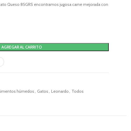
Pato Queso 85GRS encontramos jugosa carne mejorada con
AGREGAR AL CARRITO
limentos húmedos
,
Gatos
,
Leonardo
,
Todos