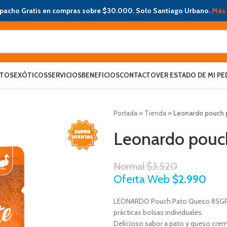
pacho Gratis en compras sobre $30.000. Solo Santiago Urbano.
Más 
ATOS
EXÓTICOS
SERVICIOS
BENEFICIOS
CONTACTO
VER ESTADO DE MI PE
Portada
»
Tienda
»
Leonardo pouch 
Leonardo pouc
Normal
$
3.520
Oferta Web
$
2.990
LEONARDO Pouch Pato Queso 85GRS 
prácticas bolsas individuales.
Delicioso sabor a pato y queso cre