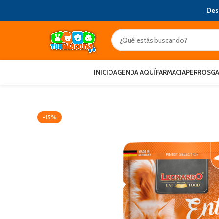
Des
INICIO
AGENDA AQUÍ
FARMACIA
PERROS
G
-15%