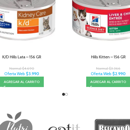
K/D Hills Lata – 156 GR
Hills Kitten – 156 GR
Normal
$
4.690
Normal
$
3.366
Oferta Web
$
3.990
Oferta Web
$
2.990
AGREGAR AL CARRITO
AGREGAR AL CARRITO