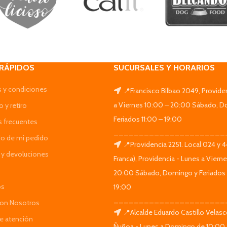
 RÁPIDOS
SUCURSALES Y HORARIOS
 y condiciones
📍Francisco Bilbao 2049, Provide
a Viernes 10:00 – 20:00 Sábado, D
 y retiro
Feriados 11:00 – 19:00
s frecuentes
______________________
do de mi pedido
📍Providencia 2251. Local 024 y 
y devoluciones
Franca), Providencia - Lunes a Viern
20:00 Sábado, Domingo y Feriados 
os
19:00
______________________
Con Nosotros
📍Alcalde Eduardo Castillo Velas
de atención
Ñuñoa - Lunes a Domingo de 10:00 