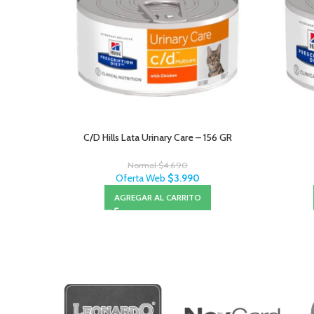
C/D Hills Lata Urinary Care – 156 GR
Normal
$
4.690
Oferta Web
$
3.990
AGREGAR AL CARRITO