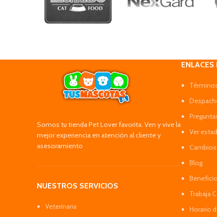
ENLACES
Términos
Despacho
Pregunta
Somos tu tienda Pet Lover favorita. Ven y vive la
Ver esta
mejor experiencia en atención al cliente y
asesoramiento
Cambios 
Blog
Benefici
NUESTROS SERVICIOS
Trabaja 
Veterinaria
Horario 