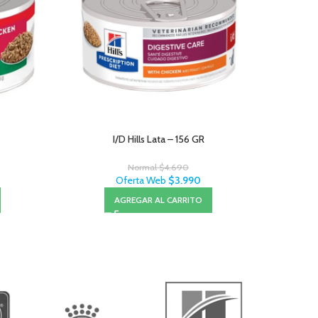
I/D Hills Lata – 156 GR
Pro Plan 
Normal
$
4.690
Oferta Web
$
3.990
AGREGAR AL CARRITO