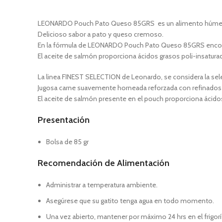
LEONARDO Pouch Pato Queso 85GRS es un alimento húmedo in
Delicioso sabor a pato y queso cremoso.
En la fórmula de LEONARDO Pouch Pato Queso 85GRS encont
El aceite de salmón proporciona ácidos grasos poli-insaturad
La linea FINEST SELECTION de Leonardo, se considera la selec
Jugosa carne suavemente horneada reforzada con refinados i
El aceite de salmón presente en el pouch proporciona ácidos
Presentación
Bolsa de 85 gr
Recomendación de Alimentación
Administrar a temperatura ambiente.
Asegúrese que su gatito tenga agua en todo momento.
Una vez abierto, mantener por máximo 24 hrs en el frigorí