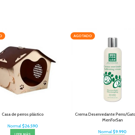
O
AGOTADO
Casa de perros plástico
Crema Desenredante Perro/Gat
MenForSan
Normal
$
26.590
Normal
$
9.990
LEER MÁS