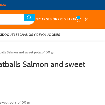
Info
0
INICIAR SESIÓN / REGISTRAR
$
0
DIDO
OUTLET
CAMBIOS Y DEVOLUCIONES
tballs Salmon and sweet potato 100 gr
eatballs Salmon and sweet
 sweet potato 100 gr