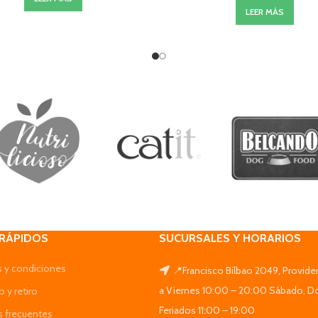
LEER MÁS
 RÁPIDOS
SUCURSALES Y HORARIOS
 y condiciones
📍Francisco Bilbao 2049, Provide
a Viernes 10:00 – 20:00 Sábado, D
 y retiro
Feriados 11:00 – 19:00
s frecuentes