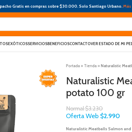
pacho Gratis en compras sobre $30.000. Solo Santiago Urbano.
Más 
ATOS
EXÓTICOS
SERVICIOS
BENEFICIOS
CONTACTO
VER ESTADO DE MI PE
Portada
»
Tienda
»
Naturalistic Mea
Naturalistic M
potato 100 gr
Normal
$
3.230
Oferta Web
$
2.990
Naturalistic Meatballs Salmon and