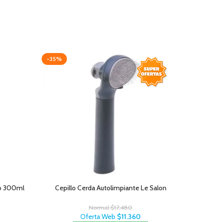
-35%
-20%
AGOTAD
o 300ml
Cepillo Cerda Autolimpiante Le Salon
Pro Plan P
Normal
$
17.480
Oferta Web
$
11.360