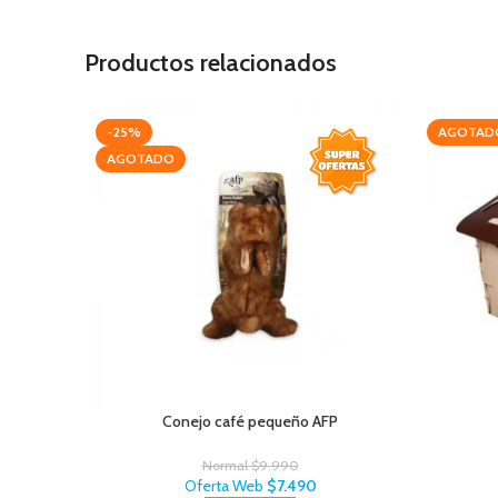
Productos relacionados
-25%
AGOTAD
AGOTADO
Conejo café pequeño AFP
Normal
$
9.990
Oferta Web
$
7.490