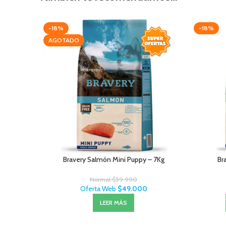
-18%
-18%
AGOTADO
Bravery Salmón Mini Puppy – 7Kg
Br
Normal
$
59.990
Oferta Web
$
49.000
LEER MÁS