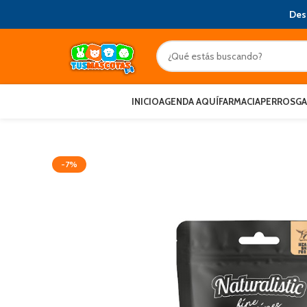
Des
INICIO
AGENDA AQUÍ
FARMACIA
PERROS
G
-7%