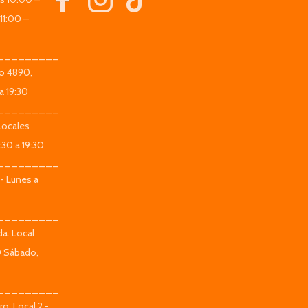
11:00 –
_________
co 4890,
a 19:30
_________
Locales
:30 a 19:30
_________
 - Lunes a
_________
da. Local
0 Sábado,
_________
o. Local 2 -