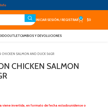
Info
0
INICIAR SESIÓN / REGISTRAR
$
0
DIDO
OUTLET
CAMBIOS Y DEVOLUCIONES
CHICKEN SALMON AND DUCK 56GR
ON CHICKEN SALMON
GR
a viene invertida, en formato de fecha estadounidense o