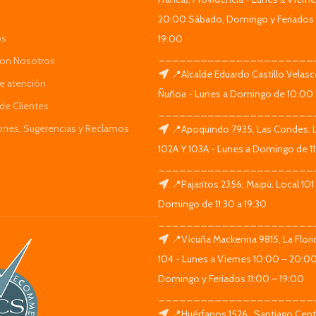
20:00 Sábado, Domingo y Feriados 
os
19:00
______________________
Con Nosotros
📍Alcalde Eduardo Castillo Velas
de atención
Ñuñoa - Lunes a Domingo de 10:00 
de Clientes
______________________
iones, Sugerencias y Reclamos
📍Apoquindo 7935, Las Condes. 
102A Y 103A - Lunes a Domingo de 11
______________________
📍Pajaritos 2356, Maipú. Local 101
Domingo de 11:30 a 19:30
______________________
📍Vicuña Mackenna 9815, La Flori
104 - Lunes a Viernes 10:00 – 20:0
Domingo y Feriados 11:00 – 19:00
______________________
📍Huérfanos 1526 , Santiago Centr