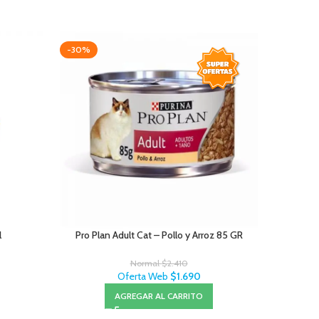
-30%
-20%
l
Pro Plan Adult Cat – Pollo y Arroz 85 GR
Jui
Normal
$
2.410
Oferta Web
$
1.690
AGREGAR AL CARRITO