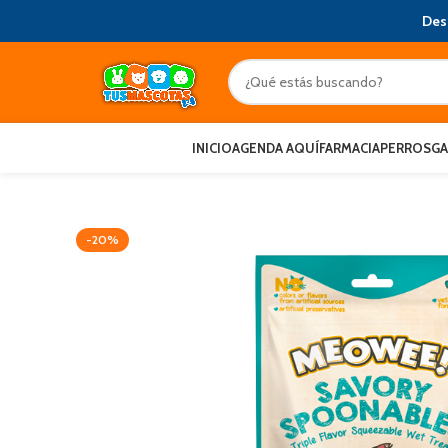
Des
INICIO
AGENDA AQUÍ
FARMACIA
PERROS
G
-20%