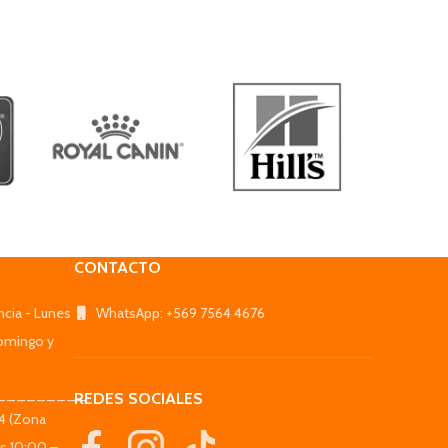
CONTACTO
ncia - Lunes
WhatsApp: +569 7564 4676
omingo y
_________
REDES SOCIALES
44 (Zona
es 10:00 –