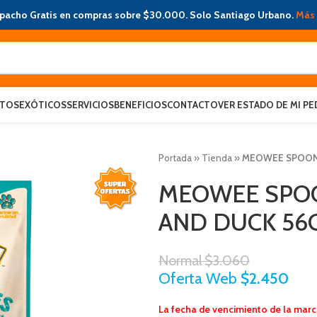
pacho Gratis en compras sobre $30.000. Solo Santiago Urbano.
Más 
ATOS
EXÓTICOS
SERVICIOS
BENEFICIOS
CONTACTO
VER ESTADO DE MI PE
Portada
»
Tienda
»
MEOWEE SPOON 
MEOWEE SPO
AND DUCK 56
Normal
$
3.060
Oferta Web
$
2.450
La fecha de vencimiento de la marc