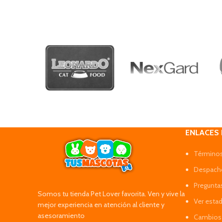
ENLACES
Términos
Despacho
Pregunta
Somos tu tienda Pet Lover favorita. Ven y vive la
Ver esta
mejor experiencia en atención al cliente y
asesoramiento
Cambios 