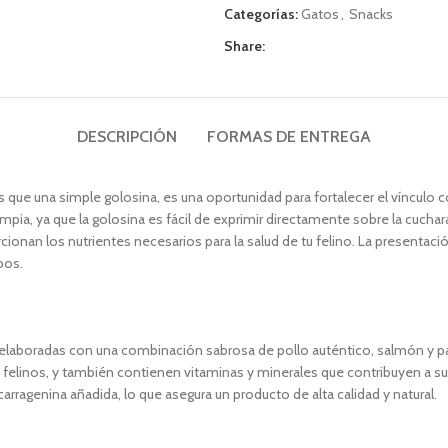
Categorías:
Gatos
,
Snacks
Share:
DESCRIPCIÓN
FORMAS DE ENTREGA
simple golosina, es una oportunidad para fortalecer el vínculo con t
mpia, ya que la golosina es fácil de exprimir directamente sobre la cuch
cionan los nutrientes necesarios para la salud de tu felino. La presenta
bos.
as con una combinación sabrosa de pollo auténtico, salmón y pato, of
los felinos, y también contienen vitaminas y minerales que contribuyen a s
arragenina añadida, lo que asegura un producto de alta calidad y natural.