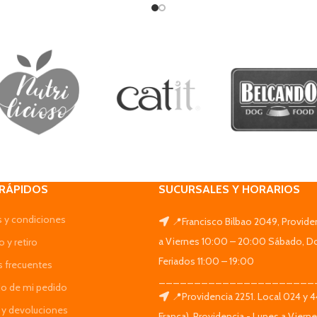
 RÁPIDOS
SUCURSALES Y HORARIOS
 y condiciones
📍Francisco Bilbao 2049, Provide
a Viernes 10:00 – 20:00 Sábado, D
 y retiro
Feriados 11:00 – 19:00
s frecuentes
______________________
do de mi pedido
📍Providencia 2251. Local 024 y 
y devoluciones
Franca), Providencia - Lunes a Viern