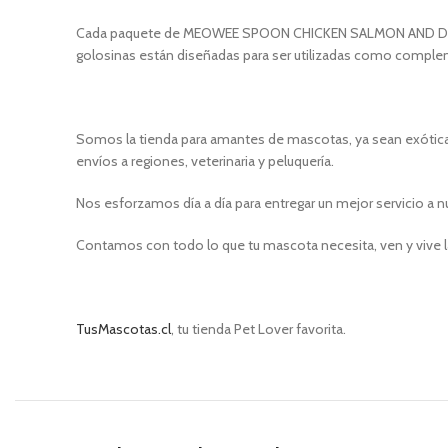
Cada paquete de MEOWEE SPOON CHICKEN SALMON AND DUCK 56GR
golosinas están diseñadas para ser utilizadas como complem
Somos la tienda para amantes de mascotas, ya sean exóticas
envíos a regiones, veterinaria y peluquería.
Nos esforzamos día a día para entregar un mejor servicio a n
Contamos con todo lo que tu mascota necesita, ven y vive l
TusMascotas.cl
, tu tienda Pet Lover favorita.