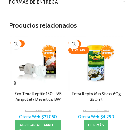
FORMAS DE ENTREGA
Productos relacionados
-20%
-14%
-2
AGOTADO
Exo Terra Reptile 150 UVB
Tetra Repto Min Sticks 60g
sh
Ampolleta Desertica 13W
250ml
Normal
$
26.310
Normal
$
4.990
Oferta Web
$
21.050
Oferta Web
$
4.290
AGREGAR AL CARRITO
LEER MÁS